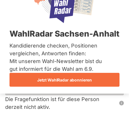
Bremen
Hamburg
Hessen
Primäre
Mecklenburg-Vorpommern
Übersicht
Niedersachsen
Reiter
WahlRadar Sachsen-Anhalt
Nordrhein-Westfalen
Hans Peter Weiß
Rheinland-Pfalz
Saarland
Kandidierende checken, Positionen
Einzelbewerbung
Sachsen
vergleichen, Antworten finden:
Sachsen-Anhalt
Dieser Politiker hat kein aktuelles und kein zukünftiges
Mit unserem Wahl-Newsletter bist du
Sachsen-Anhalt
Mandat und keine Direktandidatur auf Landes-, Bundes-
Schleswig-Holstein
gut informiert für die Wahl am 6.9.
oder EU-Ebene. Mögliche Kandidaturen über eine
Thüringen
Wahlliste werden bei uns nicht erfasst.
Jetzt WahlRadar abonnieren
Archiv
Über uns
Die Fragefunktion ist für diese Person
Nur
derzeit nicht aktiv.
Spenden
Politiker:innen
mit