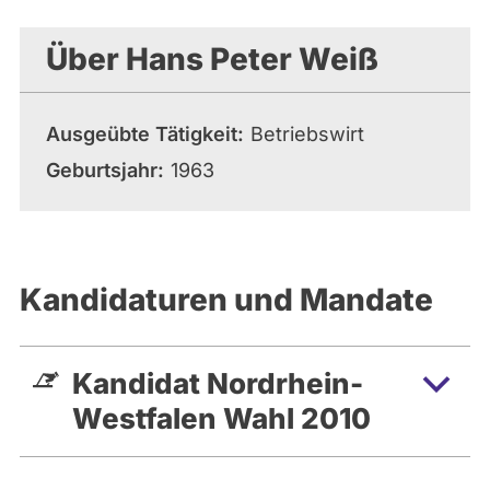
aktiven
Kandidaturen
Über Hans Peter Weiß
oder
Mandaten
können
Ausgeübte Tätigkeit
Betriebswirt
über
Geburtsjahr
1963
abgeordnetenwatch
befragt
werden.
Kandidaturen und Mandate
Kandidat Nordrhein-
Westfalen Wahl 2010