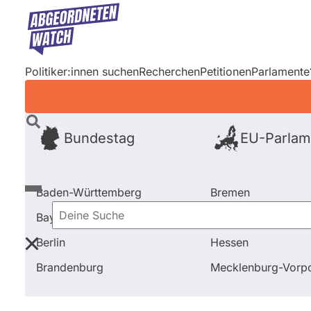
Direkt
zum
Inhalt
Politiker:innen suchen
Recherchen
Petitionen
Parlamente
Bundestag
EU-Parlam
Baden-Württemberg
Bremen
Bayern
Hamburg
Deine
Berlin
Hessen
Suche
Startseite
Frage stellen
Gerd Stüttgen
Brandenburg
Mecklenburg-Vor