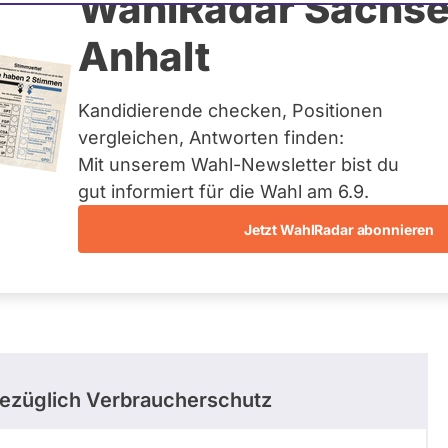
tgen
WahlRadar Sachse
Anhalt
uelles und kein zukünftiges
idatur auf Landes-, Bundes-
ndidaturen über eine
Kandidierende checken, Positionen
t erfasst.
vergleichen, Antworten finden:
Mit unserem Wahl-Newsletter bist du
gut informiert für die Wahl am 6.9.
Jetzt WahlRadar abonnieren
stimmungen
ezüglich Verbraucherschutz