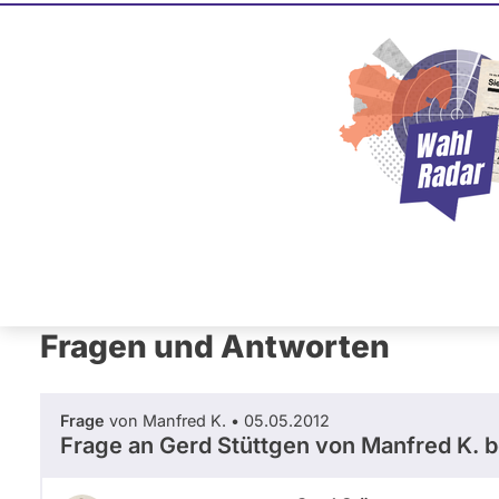
Gerd Stüt
Einzelbewerbung
Dieser Politiker hat kein akt
Mandat und keine Direktand
oder EU-Ebene. Mögliche Ka
Wahlliste werden bei uns nich
Primäre
Übersicht
Fragen und Antworten
Ab
Reiter
Fragen und Antworten
Frage
von Manfred K. • 05.05.2012
Frage an Gerd Stüttgen von
Manfred K.
b