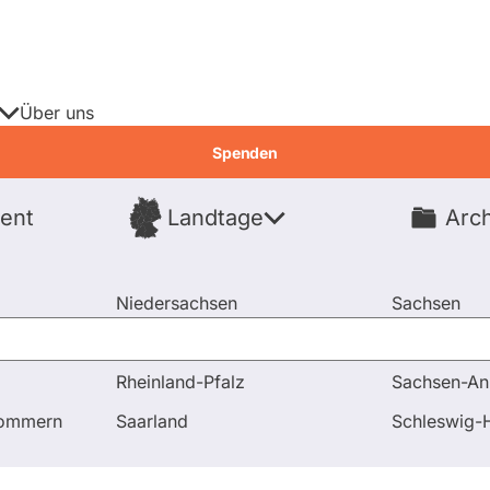
Über uns
Spenden
ent
Landtage
Arch
Spenden
Niedersachsen
Sachsen
Nordrhein-Westfalen
Sachsen-An
Rheinland-Pfalz
Sachsen-An
pommern
Saarland
Schleswig-H