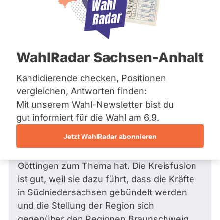
Bremen
Frage
Hamburg
Funkt
Hessen
Mecklenburg-Vorpommern
ist
Frage
von Klaus-Dieter S. •
17.12.2012
Niedersachsen
Frage an Franziska Kahlbrandt von
deakti
WahlRadar Sachsen-Anhalt
Nordrhein-Westfalen
Klaus-Dieter S.
bezüglich Staat und
weil
Rheinland-Pfalz
Saarland
Verwaltung
Kandidierende checken, Positionen
Franz
Sachsen
Guten Tag Frau Kahlbrandt,
vergleichen, Antworten finden:
Kahlb
Sachsen-Anhalt
Mit unserem Wahl-Newsletter bist du
zur
Sachsen-Anhalt
sicher wissen Sie, dass in der kommenden
Schleswig-Holstein
gut informiert für die Wahl am 6.9.
Zeit
Thüringen
Legislaturperiode über ein Gesetz
keine
Jetzt WahlRadar abonnieren
abgestimmt werden wird, dass die Fusion
aktiv
Archiv
der Landkreise Osterode, Northeim und
Kandi
Göttingen zum Thema hat. Die Kreisfusion
Über uns
hat.
ist gut, weil sie dazu führt, dass die Kräfte
Spenden
in Südniedersachsen gebündelt werden
und die Stellung der Region sich
gegenüber den Regionen Braunschweig,