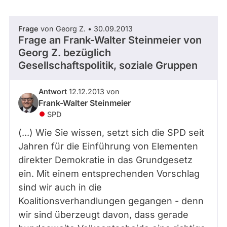
abgeordnetenwatch
befragt
Frage
von Georg Z. • 30.09.2013
- Alle -
Thema
werden.
Frage an Frank-Walter Steinmeier von
Georg Z.
bezüglich
Gesellschaftspolitik, soziale Gruppen
- Alle -
Antwort Status
Antwort
12.12.2013 von
Frank-Walter Steinmeier
SPD
(...) Wie Sie wissen, setzt sich die SPD seit
Jahren für die Einführung von Elementen
direkter Demokratie in das Grundgesetz
ein. Mit einem entsprechenden Vorschlag
sind wir auch in die
Koalitionsverhandlungen gegangen - denn
wir sind überzeugt davon, dass gerade