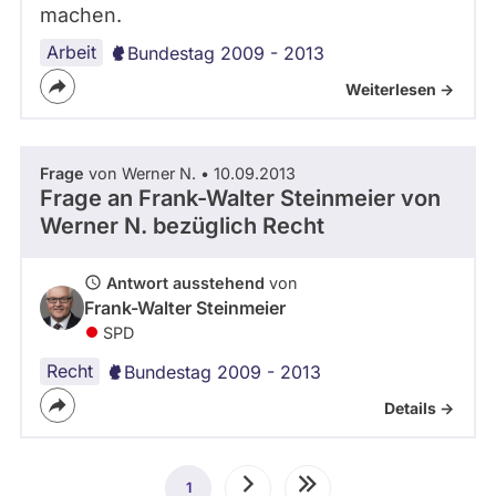
machen.
Arbeit
Bundestag 2009 - 2013
Weiterlesen ->
Frage
von Werner N. • 10.09.2013
Frage an Frank-Walter Steinmeier von
Werner N.
bezüglich Recht
Antwort ausstehend
von
Frank-Walter Steinmeier
SPD
Recht
Bundestag 2009 - 2013
Details ->
Seitennummerierung
1
Aktuelle
Nächste
Letzte