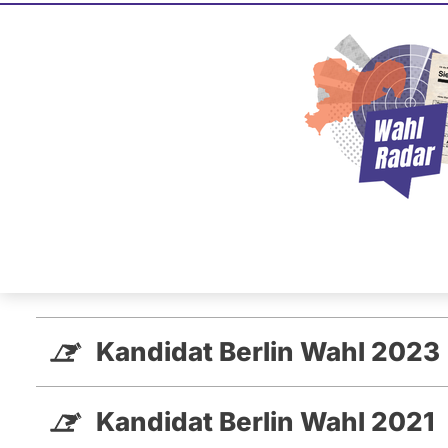
Frank Ma
dieBasis
Dieser Politiker hat kein akt
Mandat und keine Direktand
oder EU-Ebene. Mögliche Ka
Wahlliste werden bei uns nich
Kandidaturen und Mandate
Kandidat Berlin Wahl 2023
Kandidat Berlin Wahl 2021