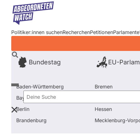
Direkt
zum
Inhalt
Politiker:innen suchen
Recherchen
Petitionen
Parlamente
Bundestag
EU-Parlam
Baden-Württemberg
Bremen
Bayern
Hamburg
Deine
Berlin
Hessen
Suche
Startseite
Frage stellen
Frank Mann
Brandenburg
Mecklenburg-Vor