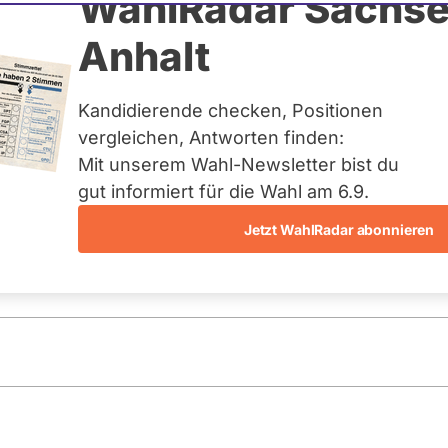
nn
WahlRadar Sachse
Anhalt
uelles und kein zukünftiges
idatur auf Landes-, Bundes-
ndidaturen über eine
Kandidierende checken, Positionen
t erfasst.
vergleichen, Antworten finden:
Mit unserem Wahl-Newsletter bist du
gut informiert für die Wahl am 6.9.
Jetzt WahlRadar abonnieren