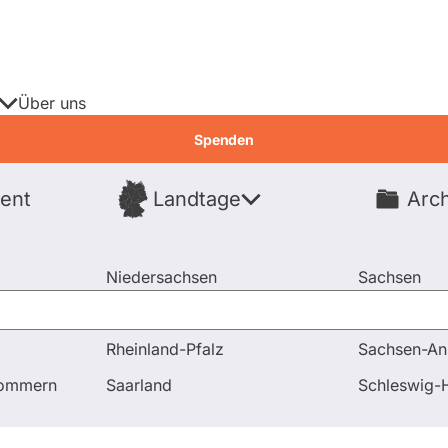
Über uns
Spenden
ent
Landtage
Arch
Spenden
Niedersachsen
Sachsen
Nordrhein-Westfalen
Sachsen-An
Rheinland-Pfalz
Sachsen-An
pommern
Saarland
Schleswig-H