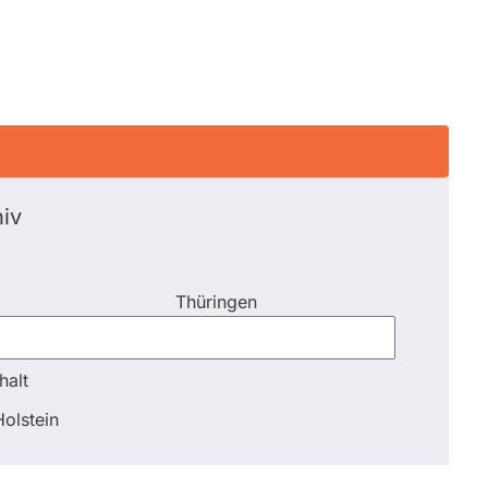
iv
Thüringen
halt
halt
olstein
Schli