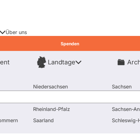
Über uns
Spenden
ent
Landtage
Arch
Spenden
Niedersachsen
Sachsen
Nordrhein-Westfalen
Sachsen-An
Rheinland-Pfalz
Sachsen-An
ten
pommern
Saarland
Schleswig-H