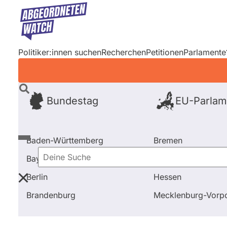
Direkt
zum
Inhalt
Politiker:innen suchen
Recherchen
Petitionen
Parlamente
Bundestag
EU-Parlam
Baden-Württemberg
Bremen
Bayern
Hamburg
Deine
Berlin
Hessen
Suche
Startseite
Frage stellen
Eva Högl
Nebentätigkei
Brandenburg
Mecklenburg-Vor