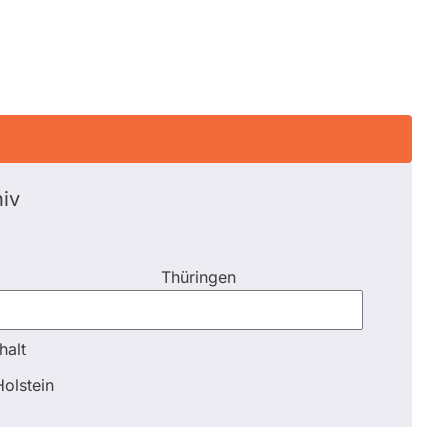
iv
Thüringen
halt
halt
olstein
Schli