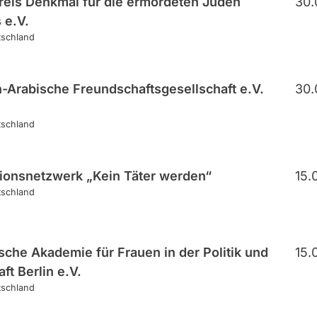
reis Denkmal für die ermordeten Juden
30.
 e.V.
tschland
-Arabische Freundschaftsgesellschaft e.V.
30.
tschland
ionsnetzwerk „Kein Täter werden“
15.
tschland
sche Akademie für Frauen in der Politik und
15.
ft Berlin e.V.
tschland