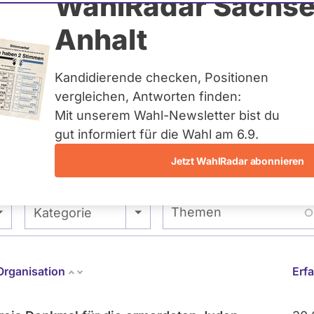
WahlRadar Sachse
Anhalt
tuelles und kein zukünftiges
idatur auf Landes-, Bundes-
ndidaturen über eine
Kandidierende checken, Positionen
t erfasst.
vergleichen, Antworten finden:
Mit unserem Wahl-Newsletter bist du
gut informiert für die Wahl am 6.9.
Jetzt WahlRadar abonnieren
entätigkeiten
Abstimmungen
Themen
- Alle -
Kategorie
Organisation
Erf