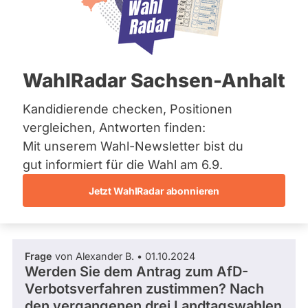
SPD
Bremen
Hamburg
Dieser Politiker hat kein aktuelles und kein
Hessen
zukünftiges Mandat und keine
Mecklenburg-Vorpommern
Direktandidatur auf Landes-, Bundes- oder
EU-Ebene. Mögliche Kandidaturen über eine
Niedersachsen
WahlRadar Sachsen-Anhalt
Wahlliste werden bei uns nicht erfasst.
Nordrhein-Westfalen
Rheinland-Pfalz
Saarland
Kandidierende checken, Positionen
Sachsen
vergleichen, Antworten finden:
Sachsen-Anhalt
Die Fragefunktion ist für diese Person
Mit unserem Wahl-Newsletter bist du
Sachsen-Anhalt
Nur
derzeit nicht aktiv.
Schleswig-Holstein
gut informiert für die Wahl am 6.9.
Politiker:innen
Thüringen
Jetzt WahlRadar abonnieren
mit
Fragen und Antworten
Archiv
aktiven
Kandidaturen
Über uns
oder
Frage
von Alexander B. • 01.10.2024
Spenden
Mandaten
Werden Sie dem Antrag zum AfD-
können
Verbotsverfahren zustimmen? Nach
über
den vergangenen drei Landtagswahlen