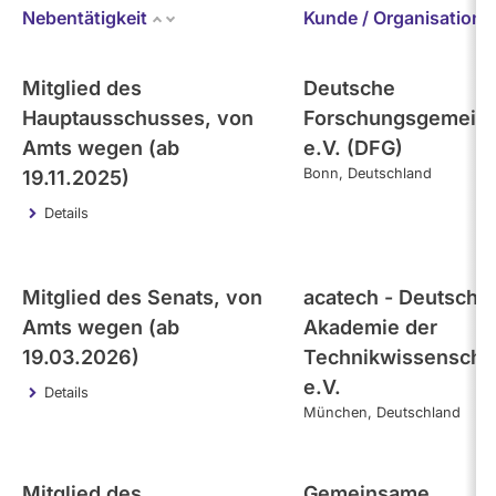
Bundestag (aktuell)
Nebentätigkeit
Kunde / Organisation
Kandidaturen
und
Mandaten
- Alle -
werden
Kategorie
Mitglied des
Deutsche
nicht
berücksichtigt.
Hauptausschusses, von
Forschungsgemeins
Themen
Amts wegen (ab
e.V. (DFG)
Bonn
Deutschland
19.11.2025)
Details
- Alle -
Einkommen
- Alle -
Interval
Mitglied des Senats, von
acatech - Deutsche
Amts wegen (ab
Akademie der
19.03.2026)
Technikwissenscha
e.V.
Details
München
Deutschland
Mitglied des
Gemeinsame