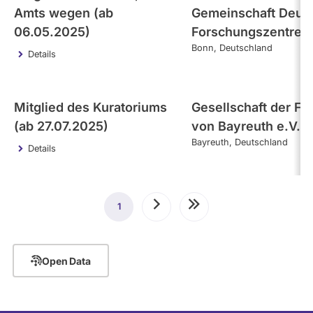
Amts wegen (ab
Gemeinschaft Deut
06.05.2025)
Forschungszentren 
Bonn
Deutschland
Details
Mitglied des Kuratoriums
Gesellschaft der F
(ab 27.07.2025)
von Bayreuth e.V.
Bayreuth
Deutschland
Details
Seitennummerierung
1
Aktuelle
Nächste
Letzte
Seite
Seite
Seite
Open Data