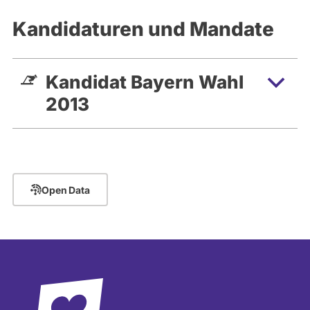
aktiven
Kandidaturen
Kandidaturen und Mandate
oder
Mandaten
können
Kandidat Bayern Wahl
über
2013
abgeordnetenwatch
befragt
werden.
Open Data