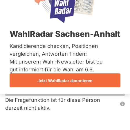
Bremen
Hamburg
Hessen
Primäre
Mecklenburg-Vorpommern
Übersicht
Niedersachsen
Reiter
WahlRadar Sachsen-Anhalt
Nordrhein-Westfalen
Dirk Eickels
Rheinland-Pfalz
Saarland
Kandidierende checken, Positionen
Die Linke
Sachsen
vergleichen, Antworten finden:
Sachsen-Anhalt
Dieser Politiker hat kein aktuelles und kein zukünftiges
Mit unserem Wahl-Newsletter bist du
Sachsen-Anhalt
Mandat und keine Direktandidatur auf Landes-, Bundes-
Schleswig-Holstein
gut informiert für die Wahl am 6.9.
oder EU-Ebene. Mögliche Kandidaturen über eine
Thüringen
Wahlliste werden bei uns nicht erfasst.
Jetzt WahlRadar abonnieren
Archiv
Über uns
Die Fragefunktion ist für diese Person
Nur
derzeit nicht aktiv.
Spenden
Politiker:innen
mit