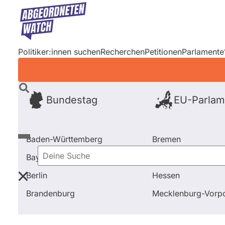
Direkt
zum
Inhalt
Politiker:innen suchen
Recherchen
Petitionen
Parlamente
Bundestag
EU-Parlam
Baden-Württemberg
Bremen
Bayern
Hamburg
Deine
Berlin
Hessen
Suche
Startseite
Frage stellen
Dietrich von Gumppenber
Brandenburg
Mecklenburg-Vor