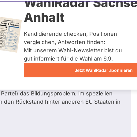
WahlRadar Sachse
berg
Zum Profil
Anhalt
Kandidierende checken, Positionen
vergleichen, Antworten finden:
Mit unserem Wahl-Newsletter bist du
Franz N.
bezüglich Bildung und Erziehung
gut informiert für die Wahl am 6.9.
Jetzt WahlRadar abonnieren
ldung und beruflichen Zukunft meiner Kinder
 Partei) das Bildungsproblem, im speziellen
m den Rückstand hinter anderen EU Staaten in