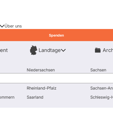
Über uns
Spenden
ent
Landtage
Arch
Spenden
Niedersachsen
Sachsen
Nordrhein-Westfalen
Sachsen-An
Rheinland-Pfalz
Sachsen-An
g
Fragen und Antworten
Frage an Dietrich von Gumppen
pommern
Saarland
Schleswig-H