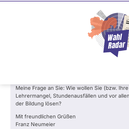
Dietrich von Gumppen
FDP
Frage
von Franz N. •
07.08.2008
Frage an Dietrich von Gumppenberg von
Guten Tag Herr Gumpenberg,
als Familienvater bin ich vor allem an der Bi
interessiert.
Meine Frage an Sie: Wie wollen Sie (bzw. Ihre
Lehrermangel, Stundenausfällen und vor alle
der Bildung lösen?
Mit freundlichen Grüßen
Franz Neumeier