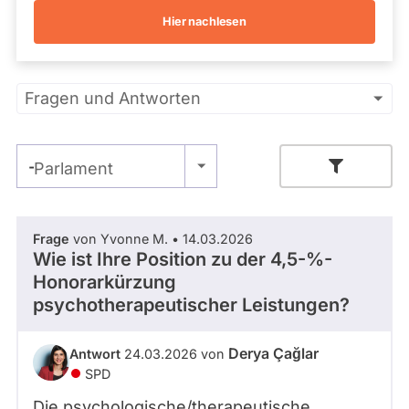
Kandidaturen
Hier nachlesen
und
Mandaten
werden
nicht
Primäre
berücksichtigt.
Fragen und Antworten
Reiter
- Alle -
Parlament
Zeitraum
Frage
von Yvonne M. • 14.03.2026
Wie ist Ihre Position zu der 4,5-%-
Honorarkürzung
- Alle -
Thema
psychotherapeutischer Leistungen?
- Alle -
Antwort Status
Derya Çağlar
Antwort
24.03.2026 von
SPD
Die psychologische/therapeutische