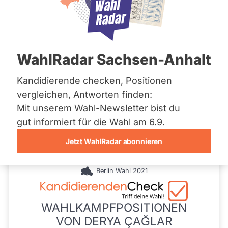
SPD
Bremen
e
Hamburg
r
Mandat
Abgeordnete Berlin 2021 - 2026
Hessen
l
gewonnen
Mecklenburg-Vorpommern
i
über
Niedersachsen
8
n
/ 19
Wahlkreis
WahlRadar Sachsen-Anhalt
Nordrhein-Westfalen
Wahlkreis
Rheinland-Pfalz
42 %
Neukölln
Fragen beantwortet
Saarland
Kandidierende checken, Positionen
Es
3
Kandidatin Berlin
Sachsen
werden
vergleichen, Antworten finden:
Abgeordnete Berlin
hlkreisergebnis
nur
Sachsen-Anhalt
Fragen
23,40
Mit unserem Wahl-Newsletter bist du
Sachsen-Anhalt
und
%
Schleswig-Holstein
Frage stellen
gut informiert für die Wahl am 6.9.
Antworten
Thüringen
gezählt,
welche
Jetzt WahlRadar abonnieren
während
Archiv
aktueller
Kandidaturen
Berlin Wahl 2021
Über uns
und
Mandate
gestellt
Spenden
wurden.
WAHLKAMPFPOSITIONEN
Solche
aus
VON DERYA ÇAĞLAR
vergangenen