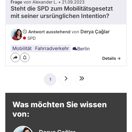
Frage
von Alexander L. • 21.09.2023
Steht die SPD zum Mobilitätsgesetzt
mit seiner ursrünglichen Intention?
Derya Çağlar
Antwort ausstehend
von
SPD
Mobilität
Fahrradverkehr
Berlin
Details ->
Seitennummerierung
1
Aktuelle
Nächste
Letzte
Seite
Seite
Seite
Was möchten Sie wissen
von: