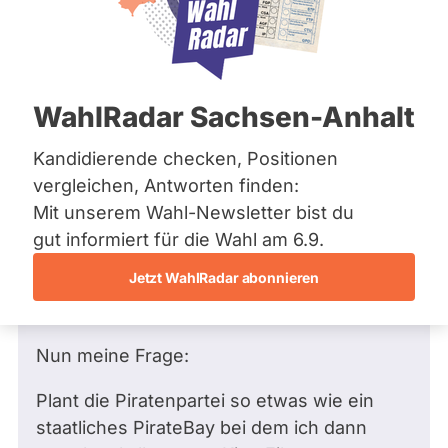
Bremen
Frage
Hamburg
Funkt
Hessen
Mecklenburg-Vorpommern
ist
Frage
von Bernd M. •
19.02.2011
Niedersachsen
Frage an Claudius Holler von
Bernd M.
deakti
WahlRadar Sachsen-Anhalt
Nordrhein-Westfalen
bezüglich Gesellschaftspolitik, soziale
weil
Rheinland-Pfalz
Saarland
Gruppen
Kandidierende checken, Positionen
Claud
Sachsen
Sehr geehrter Herr Holler,
vergleichen, Antworten finden:
Holler
Sachsen-Anhalt
Mit unserem Wahl-Newsletter bist du
zur
Schleswig-Holstein
ich freue mich schon sehr auf die Wahl um
Thüringen
gut informiert für die Wahl am 6.9.
Zeit
die Piratenpartei zu wählen, damit ich kein
keine
Jetzt WahlRadar abonnieren
Archiv
Geld mehr für Musik oder Filme bezahlen
aktiv
muss.
Über uns
Kandi
hat.
Nun meine Frage:
Spenden
Plant die Piratenpartei so etwas wie ein
staatliches PirateBay bei dem ich dann