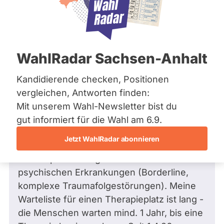
Bremen
Hamburg
Hessen
Mecklenburg-Vorpommern
Frage
von Verena S. •
29.04.2026
Niedersachsen
Wie stehen Sie zu den geplanten und
WahlRadar Sachsen-Anhalt
Nordrhein-Westfalen
bereits stattgefundenen Kürzungen in
Rheinland-Pfalz
Saarland
der ambulanten
Kandidierende checken, Positionen
Sachsen
psychotherapeutischen Versorgung?
vergleichen, Antworten finden:
Sachsen-Anhalt
Sehr geehrter Herr Zander,
Mit unserem Wahl-Newsletter bist du
Sachsen-Anhalt
Schleswig-Holstein
gut informiert für die Wahl am 6.9.
Thüringen
ich bin niedergelassene Psychologische
Jetzt WahlRadar abonnieren
Psychotherapeutin und behandle
Archiv
schwerpunktmäßig Personen mit schweren
Über uns
psychischen Erkrankungen (Borderline,
komplexe Traumafolgestörungen). Meine
Spenden
Warteliste für einen Therapieplatz ist lang -
die Menschen warten mind. 1 Jahr, bis eine