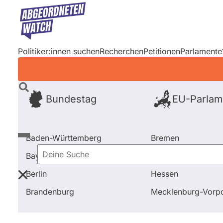
Direkt
zum
Inhalt
Politiker:innen suchen
Recherchen
Petitionen
Parlamente
Bundestag
EU-Parlam
Baden-Württemberg
Bremen
Bayern
Hamburg
Deine
Berlin
Hessen
Suche
Startseite
Frage stellen
Carsten Schatz
Fragen 
Brandenburg
Mecklenburg-Vor