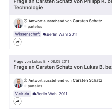
Frage an Carsten Schatz von
Philipp K.
be
e
l
Technologie
d
i
n
d
e
Carsten Schatz
Antwort ausstehend
von
r
parteilos
P
Wissenschaft
a
Berlin Wahl 2011
r
t
e
i
D
Frage
von Lukas B. • 08.09.2011
I
Frage an Carsten Schatz von
Lukas B.
bez
E
L
Carsten Schatz
Antwort ausstehend
von
I
parteilos
N
K
Verkehr
Berlin Wahl 2011
E