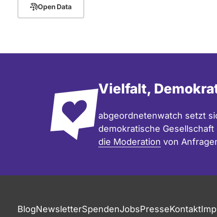
Open Data
Vielfalt, Demokra
abgeordnetenwatch setzt sic
demokratische Gesellschaft e
die Moderation
von Anfrage
Blog
Newsletter
Spenden
Jobs
Presse
Kontakt
Imp