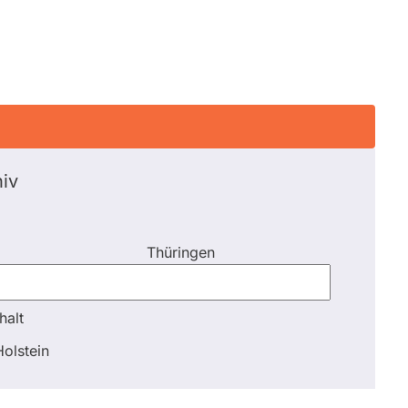
iv
Thüringen
halt
halt
olstein
Schli