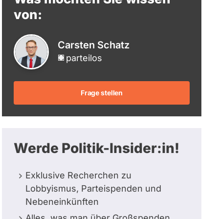
berücksichtigt.
von:
Carsten Schatz
parteilos
Frage stellen
Werde Politik-Insider:in!
Exklusive Recherchen zu
Lobbyismus, Parteispenden und
Nebeneinkünften
Alles, was man über Großspenden