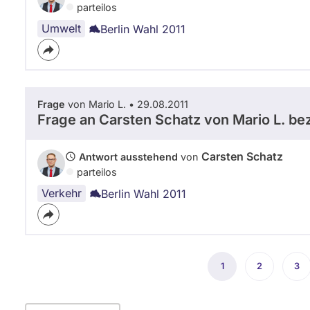
parteilos
Umwelt
Berlin Wahl 2011
Frage
von Mario L. • 29.08.2011
Frage an Carsten Schatz von
Mario L.
bez
Carsten Schatz
Antwort ausstehend
von
parteilos
Verkehr
Berlin Wahl 2011
Seitennummerierung
1
Aktuelle
2
Seite
3
Sei
Seite