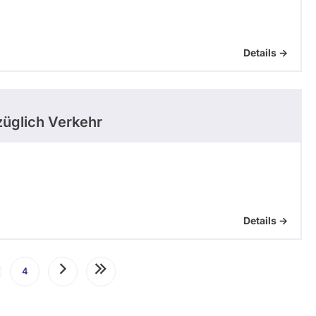
Details ->
üglich Verkehr
Details ->
te
4
Seite
Nächste
Letzte
Seite
Seite