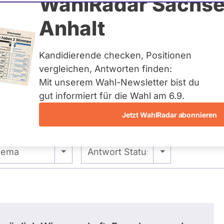
chatz
WahlRadar Sachse
Anhalt
Kandidierende checken, Positionen
te:
Landesliste
vergleichen, Antworten finden:
Mit unserem Wahl-Newsletter bist du
gut informiert für die Wahl am 6.9.
Jetzt WahlRadar abonnieren
stimmungen
Ausschuss-Mitgliedschaften
Alle -
- Alle -
hema
Antwort Status