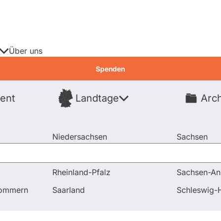
Über uns
Spenden
ent
Landtage
Arch
Spenden
Niedersachsen
Sachsen
Nordrhein-Westfalen
Sachsen-An
Rheinland-Pfalz
Sachsen-An
und Antworten
pommern
Saarland
Schleswig-H