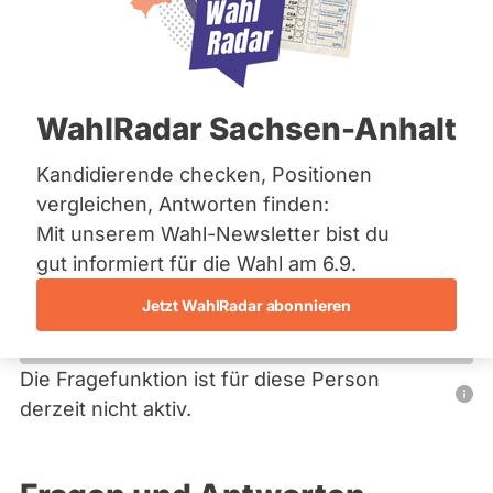
Bremen
Hamburg
Hessen
Primäre
Mecklenburg-Vorpommern
Übersicht
Niedersachsen
Reiter
WahlRadar Sachsen-Anhalt
Nordrhein-Westfalen
Bettina Fuhg
Rheinland-Pfalz
Saarland
Kandidierende checken, Positionen
BÜNDNIS 90/­DIE GRÜNEN
Sachsen
vergleichen, Antworten finden:
Sachsen-Anhalt
Diese Politikerin hat kein aktuelles und kein zukünftiges
Mit unserem Wahl-Newsletter bist du
Sachsen-Anhalt
Mandat und keine Direktandidatur auf Landes-, Bundes-
Schleswig-Holstein
gut informiert für die Wahl am 6.9.
oder EU-Ebene. Mögliche Kandidaturen über eine
Thüringen
Wahlliste werden bei uns nicht erfasst.
Jetzt WahlRadar abonnieren
Archiv
Über uns
Die Fragefunktion ist für diese Person
Nur
derzeit nicht aktiv.
Spenden
Politiker:innen
mit