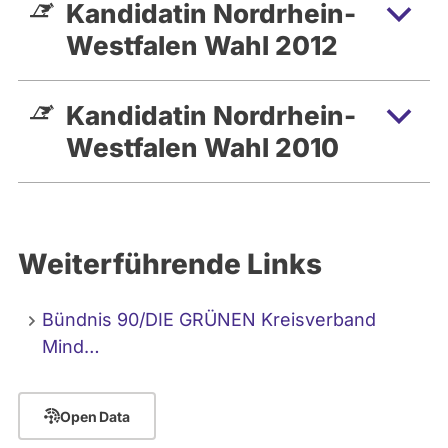
und im Gleichstellungsausschuss und als
Kandidatin Nordrhein-
Sprecherin im Kreisvorstand tätig. Seit
Westfalen Wahl 2012
2016 bin ich Sprecherin der
Landesarbeitsgemeinschaft Wirtschaft.
Seit 2013 bin ich Mitbegründerin der
Kandidatin Nordrhein-
Essbaren Stadt Minden e.V.
Westfalen Wahl 2010
Weiterführende Links
Bündnis 90/DIE GRÜNEN Kreisverband
Mind…
Open Data