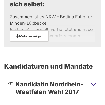
sich selbst:
Zusammen ist es NRW - Bettina Fuhg für
Minden-Lübbecke
Ich bin 54 Jahre alt, verheiratet und habe
zwei Kinder. In der wunderschönen
Mehr anzeigen
Altstadt in MInden habe ich als
Goldschmiedin und Designerin seit 2009
ein eigenes Schmuckatelier. Ich bin seit
1999 Parteimitglied bei Bündnis 90/DIE
Kandidaturen und Mandate
GRÜNEN und seit 2009 Stadträtin in
Minden, MItglied im Haupt- und
Finanzausschuss und im
Kandidatin Nordrhein-
Bildungsausschuss. Als sachkundige
Westfalen Wahl 2017
Bürgerin bin ich für die grüne
Kreistagsfraktion im Ausschuss pro Arbeit