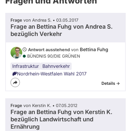
Fragen und Antworten
aktiven
Kandidaturen
oder
Frage
von Andrea S. • 03.05.2017
Mandaten
Frage an Bettina Fuhg von
Andrea S.
können
bezüglich Verkehr
über
abgeordnetenwatch
Bettina Fuhg
Antwort ausstehend
von
befragt
BÜNDNIS 90/­DIE GRÜNEN
werden.
Infrastruktur
Bahnverkehr
Nordrhein-Westfalen Wahl 2017
Details ->
Frage
von Kerstin K. • 07.05.2012
Frage an Bettina Fuhg von
Kerstin K.
bezüglich Landwirtschaft und
Ernährung