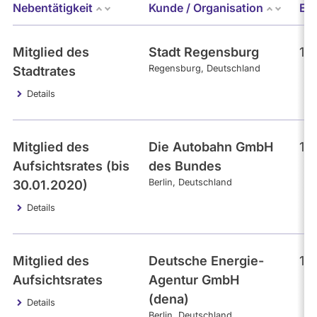
Mandate
Nebentätigkeit
Kunde / Organisation
Er
abgeordnetenwatch
befragt
- Alle -
Kategorie
Mitglied des
Stadt Regensburg
10
werden.
Regensburg
Deutschland
Stadtrates
Themen
Details
- Alle -
Einkommen
Mitglied des
Die Autobahn GmbH
10
Aufsichtsrates (bis
des Bundes
Berlin
Deutschland
- Alle -
30.01.2020)
Interval
Details
Mitglied des
Deutsche Energie-
10
Aufsichtsrates
Agentur GmbH
(dena)
Details
Berlin
Deutschland