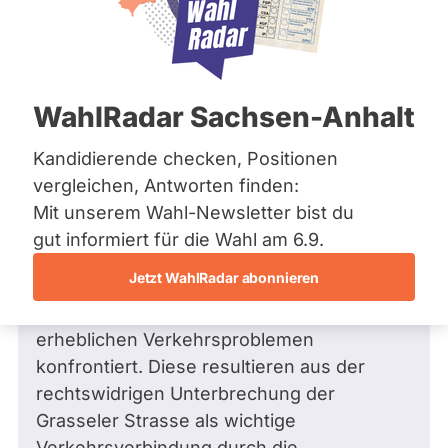
Bremen
Frage
Hamburg
Funkt
Hessen
Mecklenburg-Vorpommern
ist
Frage
von Ralf B. •
05.10.2017
Niedersachsen
Frage an Anselm Roppel von
Ralf B.
deakti
WahlRadar Sachsen-Anhalt
Nordrhein-Westfalen
bezüglich Verkehr
weil
Rheinland-Pfalz
Saarland
Kandidierende checken, Positionen
Sehr geehrter Herr Roppel,
Anse
Sachsen
vergleichen, Antworten finden:
Roppe
Sachsen-Anhalt
durch die Verlängerung der Start- und
Mit unserem Wahl-Newsletter bist du
zur
Schleswig-Holstein
Landebahn des Flughafens Braunschweig-
Thüringen
gut informiert für die Wahl am 6.9.
Zeit
Wolfsburg für VW auf Kosten der
keine
Jetzt WahlRadar abonnieren
Archiv
Steuerzahler werden die Bürgerinnen und
aktiv
Bürger im Norden Braunschweigs mit
Über uns
Kandi
erheblichen Verkehrsproblemen
hat.
Spenden
konfrontiert. Diese resultieren aus der
rechtswidrigen Unterbrechung der
Grasseler Strasse als wichtige
Verkehrsverbindung durch die