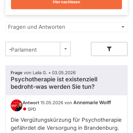
Hier nachlesen
Kandidaturen
und
Mandaten
werden
Primäre
nicht
Fragen und Antworten
berücksichtigt.
Reiter
- Alle -
Parlament
Zeitraum
Frage
von Laila G. • 03.05.2026
Psychotherapie ist existenziell
bedroht-was werden Sie tun?
- Alle -
Thema
Annemarie Wolff
Antwort
15.05.2026 von
- Alle -
Antwort Status
SPD
Die Vergütungskürzung für Psychotherapie
gefährdet die Versorgung in Brandenburg.