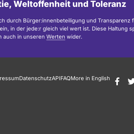
tie, Weltoffenheit und Toleranz
h durch Bürger:innenbeteiligung und Transparenz f
in, in der jede:r gleich viel wert ist. Diese Haltung
n auch in unseren
Werten
wider.
ressum
Datenschutz
API
FAQ
More in English
faceb
t