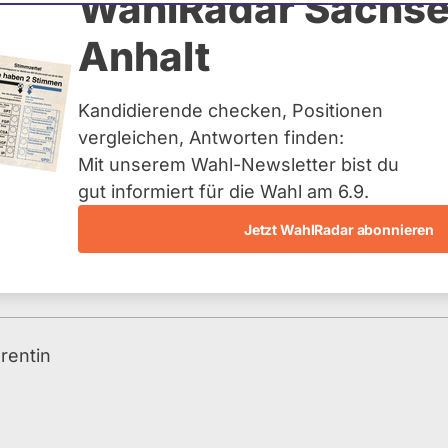
e Bauer
WahlRadar Sachse
Anhalt
tuelles und kein zukünftiges
idatur auf Landes-, Bundes-
ndidaturen über eine
Kandidierende checken, Positionen
t erfasst.
vergleichen, Antworten finden:
Mit unserem Wahl-Newsletter bist du
gut informiert für die Wahl am 6.9.
Jetzt WahlRadar abonnieren
rentin