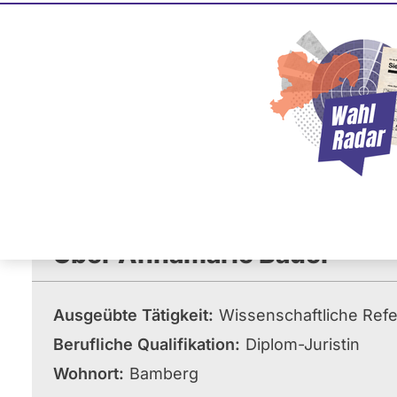
Annamari
CSU
Diese Politikerin hat kein ak
Mandat und keine Direktand
oder EU-Ebene. Mögliche Ka
Wahlliste werden bei uns nich
Über Annamarie Bauer
Ausgeübte Tätigkeit
Wissenschaftliche Refe
Berufliche Qualifikation
Diplom-Juristin
Wohnort
Bamberg