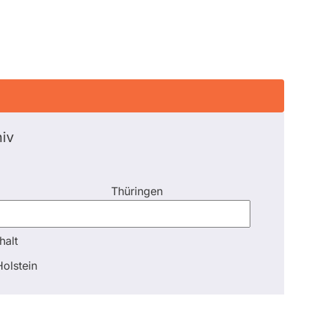
iv
Thüringen
halt
halt
olstein
Schli