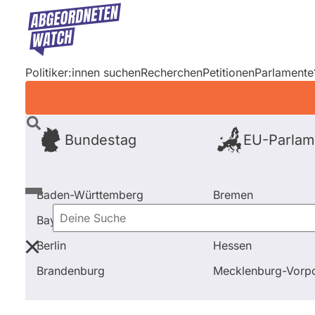
Direkt
zum
Inhalt
Politiker:innen suchen
Recherchen
Petitionen
Parlamente
Bundestag
EU-Parlam
Baden-Württemberg
Bremen
Bayern
Hamburg
Deine
Berlin
Hessen
Suche
Startseite
Frage stellen
Annamarie Bauer
Brandenburg
Mecklenburg-Vor