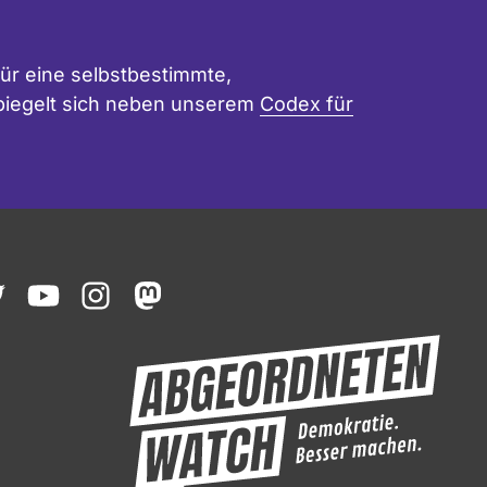
ür eine selbstbestimmte,
 spiegelt sich neben unserem
Codex für
ook
witter
youtube
instagram
mastodon