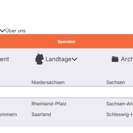
Über uns
Spenden
ent
Landtage
Arch
Spenden
Niedersachsen
Sachsen
Nordrhein-Westfalen
Sachsen-An
Rheinland-Pfalz
Sachsen-An
pommern
Saarland
Schleswig-H