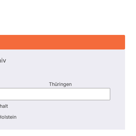
iv
Thüringen
halt
halt
olstein
Schli