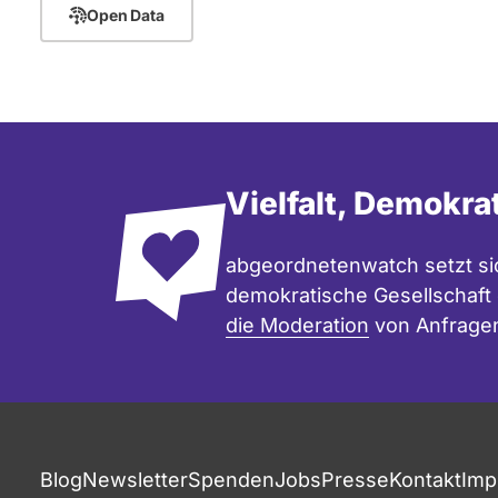
Open Data
Vielfalt, Demokra
abgeordnetenwatch setzt sic
demokratische Gesellschaft e
die Moderation
von Anfrage
Blog
Newsletter
Spenden
Jobs
Presse
Kontakt
Imp