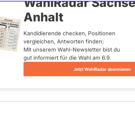
r Krauß
WahlRadar Sachse
Anhalt
uelles und kein zukünftiges
idatur auf Landes-, Bundes-
ndidaturen über eine
Kandidierende checken, Positionen
t erfasst.
vergleichen, Antworten finden:
Mit unserem Wahl-Newsletter bist du
gut informiert für die Wahl am 6.9.
Jetzt WahlRadar abonnieren
entätigkeiten
Abstimmungen
Ausschuss-Mi