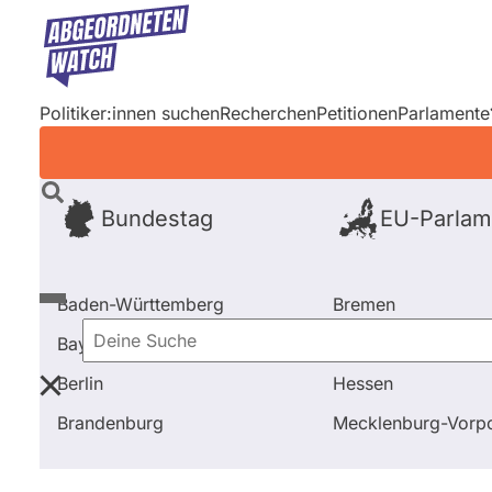
Direkt
zum
Inhalt
Politiker:innen suchen
Recherchen
Petitionen
Parlamente
Bundestag
EU-Parlam
Baden-Württemberg
Bremen
Bayern
Hamburg
Deine
Berlin
Hessen
Suche
Startseite
Frage stellen
Alexander Krauß
Aussch
Brandenburg
Mecklenburg-Vor