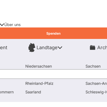
Über uns
Spenden
ent
Landtage
Arch
Spenden
Niedersachsen
Sachsen
Nordrhein-Westfalen
Sachsen-An
Rheinland-Pfalz
Sachsen-An
uss-Mitgliedschaften
pommern
Saarland
Schleswig-H