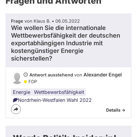
Fragen und Antworten
aktiven
Kandidaturen
oder
Frage
von Klaus B. • 06.05.2022
Mandaten
Wie wollen Sie die internationale
können
Wettbewerbsfähigkeit der deutschen
über
exportabhängigen Industrie mit
kostengünstiger Energie
abgeordnetenwatch
sicherstellen?
befragt
werden.
Alexander Engel
Antwort ausstehend
von
FDP
Energie
Industrie
Wettbewerbsfähigkeit
Nordrhein-Westfalen Wahl 2022
Details ->