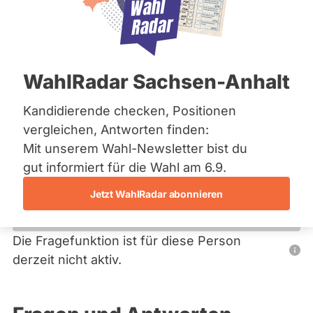
Bremen
Hamburg
Hessen
Primäre
Mecklenburg-Vorpommern
Übersicht
Niedersachsen
Reiter
WahlRadar Sachsen-Anhalt
Nordrhein-Westfalen
Alexander Engel
Rheinland-Pfalz
Saarland
Kandidierende checken, Positionen
FDP
Sachsen
vergleichen, Antworten finden:
Sachsen-Anhalt
Dieser Politiker hat kein aktuelles und kein zukünftiges
Mit unserem Wahl-Newsletter bist du
Sachsen-Anhalt
Mandat und keine Direktandidatur auf Landes-, Bundes-
Schleswig-Holstein
gut informiert für die Wahl am 6.9.
oder EU-Ebene. Mögliche Kandidaturen über eine
Thüringen
Wahlliste werden bei uns nicht erfasst.
Jetzt WahlRadar abonnieren
Archiv
Über uns
Die Fragefunktion ist für diese Person
Nur
derzeit nicht aktiv.
Spenden
Politiker:innen
mit