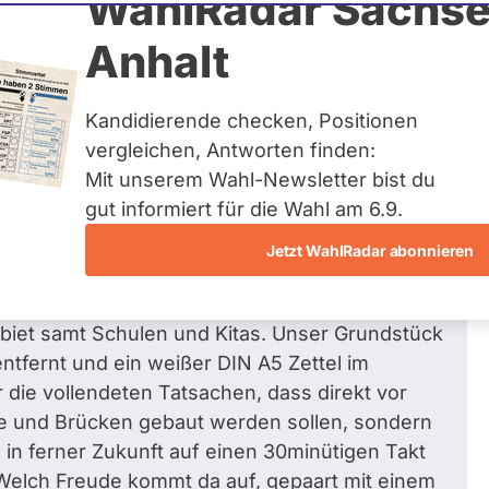
WahlRadar Sachse
Zum Profil
Anhalt
Kandidierende checken, Positionen
vergleichen, Antworten finden:
Mit unserem Wahl-Newsletter bist du
üglich Verkehr
gut informiert für die Wahl am 6.9.
en die Anwohner/Betroffenen nicht gefragt?
Jetzt WahlRadar abonnieren
 Wurzeln hat, ist mir nicht neu, daher auch ein
des Vorhabens. Allerdings gehen die Pläne
biet samt Schulen und Kitas. Unser Grundstück
ntfernt und ein weißer DIN A5 Zettel im
 die vollendeten Tatsachen, dass direkt vor
sse und Brücken gebaut werden sollen, sondern
in ferner Zukunft auf einen 30minütigen Takt
 Welch Freude kommt da auf, gepaart mit einem