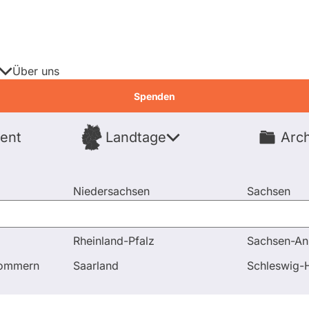
Über uns
Spenden
ent
Landtage
Arch
Spenden
Niedersachsen
Sachsen
Nordrhein-Westfalen
Sachsen-An
Rheinland-Pfalz
Sachsen-An
 und Antworten
Frage an Alex Lubawinski bezüglich Verk
pommern
Saarland
Schleswig-H