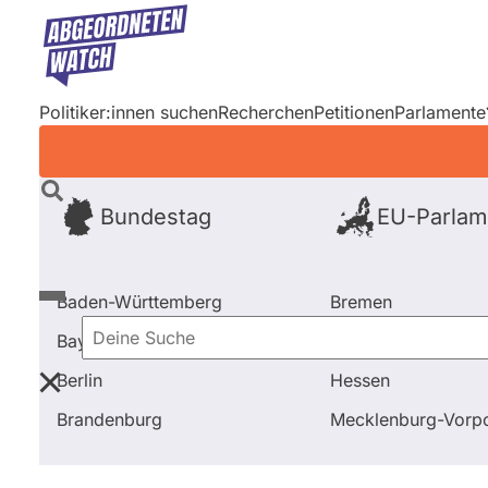
Direkt
zum
Inhalt
Politiker:innen suchen
Recherchen
Petitionen
Parlamente
Bundestag
EU-Parlam
Baden-Württemberg
Bremen
Bayern
Hamburg
Deine
Berlin
Hessen
Suche
Startseite
Frage stellen
Alex Lubawinski
Fragen
Brandenburg
Mecklenburg-Vor