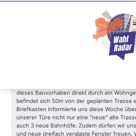
Alex Lubawinski
SPD
Frage
von Rena F. •
21.08.2011
Frage an Alex Lubawinski von
Rena F.
bez
Der Ausbau der Heidekrautbahn - Warum wurd
Dass dieses Projekt weitreichende historische
minimales Verständnis meinerseits bezüglich 
dieses Bauvorhaben direkt durch ein Wohnge
befindet sich 50m von der geplanten Trasse e
Briefkasten informierte uns diese Woche über
unserer Türe nicht nur eine "neue" alte Tra
auch 3 neue Bahnhöfe. Zudem dürfen wir uns 
und neue dreifach verglaste Fenster freuen.