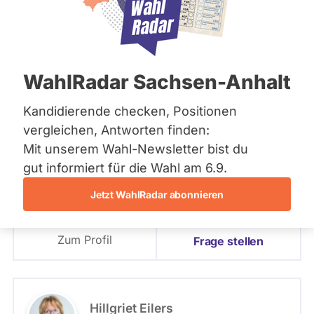
Bremen
Hamburg
PLZ oder Namen
Hessen
eingeben
Mecklenburg-Vorpommern
Niedersachsen
85 - Emden / Norden
WahlRadar Sachsen-Anhalt
Nordrhein-Westfalen
- Alle -
Partei
Rheinland-Pfalz
Saarland
Kandidierende checken, Positionen
Sachsen
85 - Emden / Norden
vergleichen, Antworten finden:
Matthias Arends
Sachsen-Anhalt
Mit unserem Wahl-Newsletter bist du
Sachsen-Anhalt
SPD
Schleswig-Holstein
gut informiert für die Wahl am 6.9.
- Alle -
Wahlliste
Thüringen
Jetzt WahlRadar abonnieren
Angetreten für: SPD
Archiv
Wahlkreis: 85 - Emden / Norden
Listenposition
Zum Profil
Über uns
Frage stellen
Spenden
Hillgriet Eilers