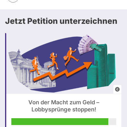
Jetzt Petition unterzeichnen
B
u
Von der Macht zum Geld –
n
Lobbysprünge stoppen!
d
e