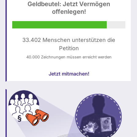
Geldbeutel: Jetzt Vermögen
n
h
offenlegen!
s
ä
p
l
l
t
a
K
33.402 Menschen unterstützen die
s
I
Petition
h
-
40.000 Zeichnungen müssen erreicht werden
(
g
b
e
Jetzt mitmachen!
e
n
a
e
r
r
b
i
e
e
i
r
t
t
e