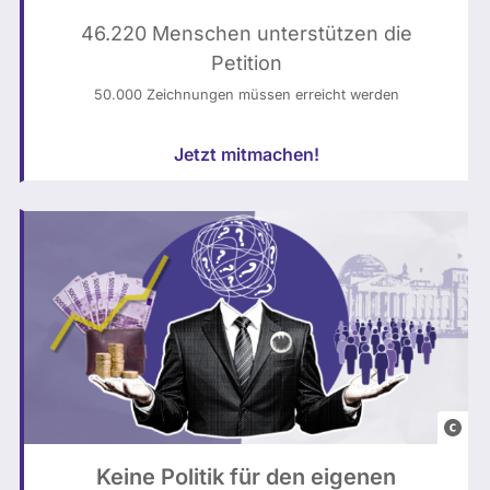
s
t
46.220 Menschen unterstützen die
a
Petition
g
50.000 Zeichnungen müssen erreicht werden
:
N
Jetzt mitmachen!
o
r
a
L
e
o
n
i
e
e
/
n
u
Keine Politik für den eigenen
t