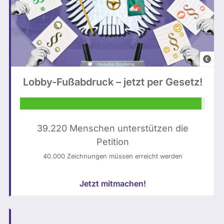
-
:
h
g
a
e
b
n
g
e
F
e
r
o
o
Lobby-Fußabdruck – jetzt per Gesetz!
i
t
r
e
o
d
r
P
n
t
l
39.220 Menschen unterstützen die
e
)
e
Petition
t
,
n
e
40.000 Zeichnungen müssen erreicht werden
H
a
n
a
r
Jetzt mitmachen!
w
n
s
a
d
a
t
,
a