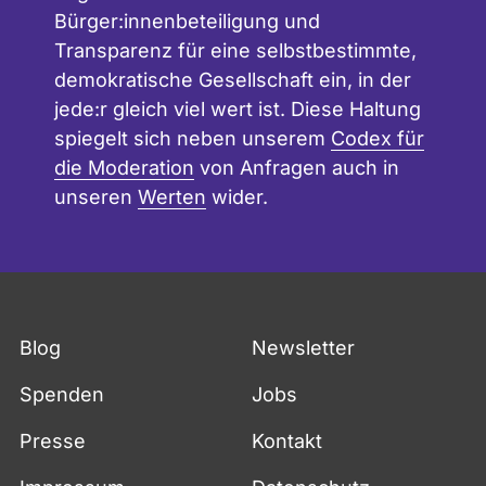
Bürger:innenbeteiligung und
t
o
Transparenz für eine selbstbestimmte,
c
r
demokratische Gesellschaft ein, in der
h
d
jede:r gleich viel wert ist. Diese Haltung
n
spiegelt sich neben unserem
Codex für
e
die Moderation
von Anfragen auch in
t
unseren
Werten
wider.
e
n
w
a
t
Blog
Newsletter
c
h
Spenden
Jobs
m
i
Presse
Kontakt
t