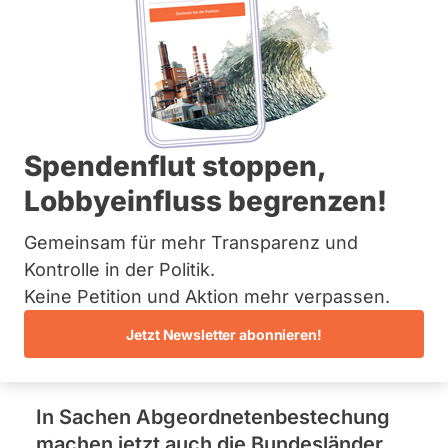
Informationen.
Bremen
Hamburg
Hessen
Mecklenburg-Vorpommern
Unsere Forderungen
Niedersachsen
Nordrhein-Westfalen
Rheinland-Pfalz
NRW-Vorstoß gegen
Saarland
Spendenflut stoppen,
Sachsen
Abgeordnetenbestechun
Lobbyeinfluss begrenzen!
Sachsen-Anhalt
Sachsen-Anhalt
–
Schleswig-Holstein
Gemeinsam für mehr Transparenz und
Thüringen
Kontrolle in der Politik.
abgeordnetenwatch.de
Keine Petition und Aktion mehr verpassen.
Archiv
überreicht 28.880
Jetzt Newsletter abonnieren!
Über uns
Unterschriften
Spenden
In Sachen Abgeordnetenbestechung
machen jetzt auch die Bundesländer