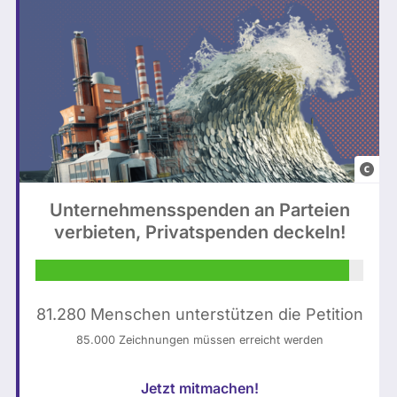
e
e
n
:
/
w
c
S
a
a
Z
t
n
P
c
v
h
h
a
o
K
;
t
I
M
o
Unternehmensspenden an Parteien
-
o
|
verbieten, Privatspenden deckeln!
g
n
J
e
t
e
n
a
n
e
g
81.280 Menschen unterstützen die Petition
s
r
e
S
85.000 Zeichnungen müssen erreicht werden
i
:
c
e
a
h
Jetzt mitmachen!