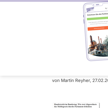
für mehr Transparenz in der Politik, mehr Bürge
Erfolgreich
Meldegeset
Handstreichartig hatte
umstrittenen Meldegeset
erfolgreich: Gestern m
durch die Rechnung.
von Martin Reyher, 27.02.2