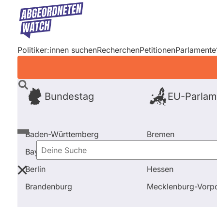
Direkt
zum
Inhalt
Politiker:innen suchen
Recherchen
Petitionen
Parlamente
Bundestag
EU-Parlam
Baden-Württemberg
Bremen
Bayern
Hamburg
Deine
Berlin
Hessen
Suche
Startseite
Kampagnen
Erfolgreicher Protest: Verb
Brandenburg
Mecklenburg-Vor
Mit den Kampagnen von abgeordnetenwatch kann