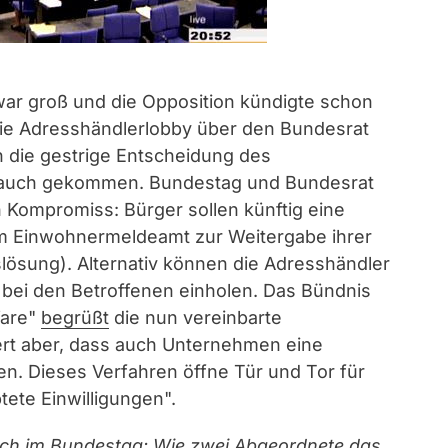
war groß und die Opposition kündigte schon
ie Adresshändlerlobby über den Bundesrat
h die gestrige Entscheidung des
 auch gekommen. Bundestag und Bundesrat
n Kompromiss: Bürger sollen künftig eine
m Einwohnermeldeamt zur Weitergabe ihrer
lösung). Alternativ können die Adresshändler
ng bei den Betroffenen einholen. Das Bündnis
Ware"
begrüßt
die nun vereinbarte
siert aber, dass auch Unternehmen eine
en. Dieses Verfahren öffne Tür und Tor für
ete Einwilligungen".
ich im Bundestag: Wie zwei Abgeordnete das