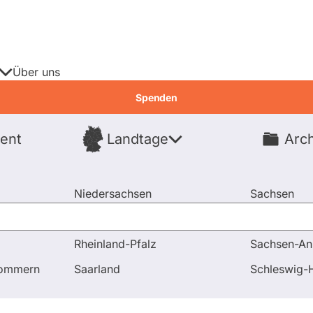
Über uns
Spenden
ent
Landtage
Arch
Spenden
Niedersachsen
Sachsen
Nordrhein-Westfalen
Sachsen-An
Rheinland-Pfalz
Sachsen-An
raucherfeindliches Meldegesetz...
pommern
Saarland
Schleswig-H
st du dich direkt an die Politik wenden. So mach