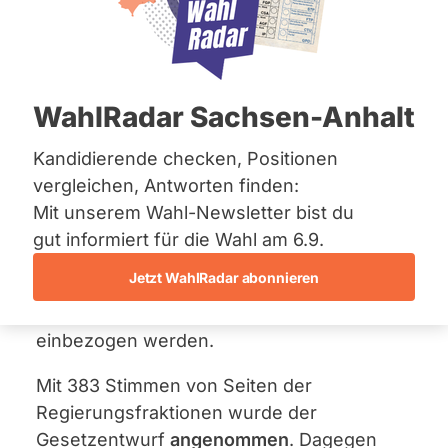
Bremen
07. Juli 2022
Hamburg
Hessen
Der
Gesetzentwurf
der
Mecklenburg-Vorpommern
Niedersachsen
Regierungsfraktionen schlägt ein viertes
WahlRadar Sachsen-Anhalt
Nordrhein-Westfalen
Gesetz zur Änderung des
Rheinland-Pfalz
Bundesnaturschutzgesetzes (BNatSchG)
Saarland
Kandidierende checken, Positionen
Sachsen
vor. Dadurch sollen
vergleichen, Antworten finden:
Sachsen-Anhalt
Genehmigungsverfahren für
Mit unserem Wahl-Newsletter bist du
Sachsen-Anhalt
Windenergieanlagen an Land vereinfacht
Schleswig-Holstein
gut informiert für die Wahl am 6.9.
Thüringen
und Landschaftsschutzgebiete in
Jetzt WahlRadar abonnieren
angemessenem Umfang in die Suche nach
Archiv
Flächen für den Windenergieausbau
einbezogen werden.
Über uns
Spenden
Mit 383 Stimmen von Seiten der
Regierungsfraktionen wurde der
Gesetzentwurf
angenommen
. Dagegen