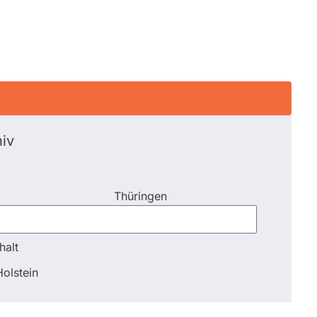
iv
Thüringen
halt
halt
olstein
Schli