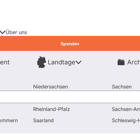
Über uns
Spenden
ent
Landtage
Arch
Spenden
Niedersachsen
Sachsen
Nordrhein-Westfalen
Sachsen-An
Rheinland-Pfalz
Sachsen-An
weisliste: Diese Lobbyisten können jederzeit ...
pommern
Saarland
Schleswig-H