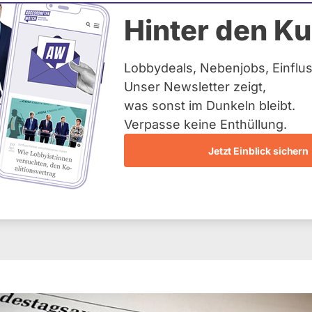
usweisliste: Diese Lo
Hinter den Ku
rzeit in den Bundesta
Lobbydeals, Nebenjobs, Einflus
ses haben 778 Lobbyisten einen weitgehend u
Unser Newsletter zeigt,
Dies zeigt eine Liste, die die Bundestagsverw
was sonst im Dunkeln bleibt.
rausgegeben hat. Auffallend: Vor allem in de
Verpasse keine Enthüllung.
r ein großes Interesse an den Zugangskarten. 
inen Hausausweis zum Bundestag verfügen?
Jetzt Einblick sichern
2019