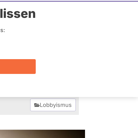
bbyisten
lissen
g
s:
ngehinderten Zugang zu
altung auf Antrag von
r Immobilienwirtschaft
Wer sind die
Lobbyismus