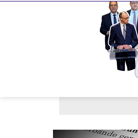
Neue Hausa
können jede
Dank eines Hausauswei
den Abgeordnetenbüros. 
abgeordnetenwatch.de he
gab es vergangenes Jah
Lobbyisten, die über e
von
Sabrina Winter
, 14.01.