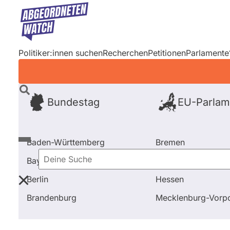
Direkt
zum
Inhalt
Politiker:innen suchen
Recherchen
Petitionen
Parlamente
Bundestag
EU-Parlam
Baden-Württemberg
Bremen
Bayern
Hamburg
Deine
Berlin
Hessen
Suche
Startseite
Recherchen
Lobbyismus
Neue Hausaus
Brandenburg
Mecklenburg-Vor