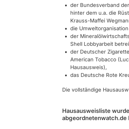
der Bundesverband der 
hinter dem u.a. die Rü
Krauss-Maffei Wegmann
die Umweltorganisatio
der Mineralölwirtschaft
Shell Lobbyarbeit betre
der Deutscher Zigarett
American Tobacco (Lucky
Hausausweis),
das Deutsche Rote Kre
Die vollständige Hausauswe
Hausausweisliste wurden 
abgeordnetenwatch.de 