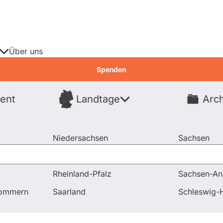
Über uns
Spenden
ent
Landtage
Arch
Spenden
Niedersachsen
Sachsen
Nordrhein-Westfalen
Sachsen-An
Rheinland-Pfalz
Sachsen-An
pommern
Saarland
Schleswig-H