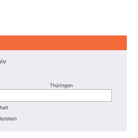
iv
Thüringen
halt
halt
olstein
Schli