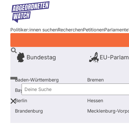
Direkt
zum
Inhalt
Politiker:innen suchen
Recherchen
Petitionen
Parlamente
Bundestag
EU-Parlam
Baden-Württemberg
Bremen
Bayern
Hamburg
Deine
Berlin
Hessen
Suche
Startseite
Frage stellen
Tobias Matthias Peterka
Brandenburg
Mecklenburg-Vor