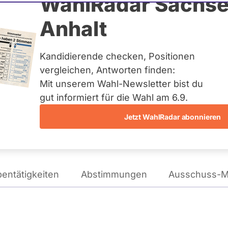
tthias Peterka
WahlRadar Sachse
Anhalt
tag
Kandidierende checken, Positionen
te:
Landesliste Bayern
vergleichen, Antworten finden:
Mit unserem Wahl-Newsletter bist du
gut informiert für die Wahl am 6.9.
Wie tickt Tobias Matthias Peterka?
Jetzt WahlRadar abonnieren
entätigkeiten
Abstimmungen
Ausschuss-Mi