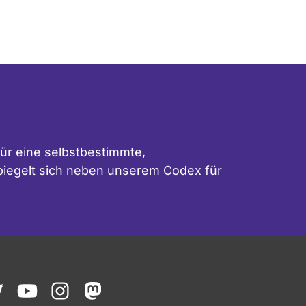
ür eine selbstbestimmte,
 spiegelt sich neben unserem
Codex für
ook
witter
youtube
instagram
mastodon