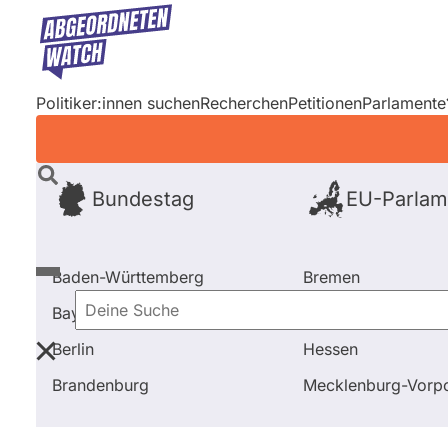
Direkt
zum
Inhalt
Politiker:innen suchen
Recherchen
Petitionen
Parlamente
Bundestag
EU-Parlam
Baden-Württemberg
Bremen
Bayern
Hamburg
Deine
Berlin
Hessen
Suche
Startseite
Frage stellen
Silke Meier
Fragen und 
Brandenburg
Mecklenburg-Vor