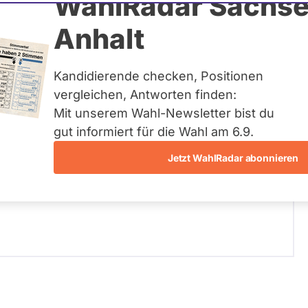
WahlRadar Sachse
Zum Profil
Anhalt
Kandidierende checken, Positionen
vergleichen, Antworten finden:
Mit unserem Wahl-Newsletter bist du
ich Innere Sicherheit
gut informiert für die Wahl am 6.9.
r Schwerpunkt Ihrer parlamentarischen Arbeit?
Jetzt WahlRadar abonnieren