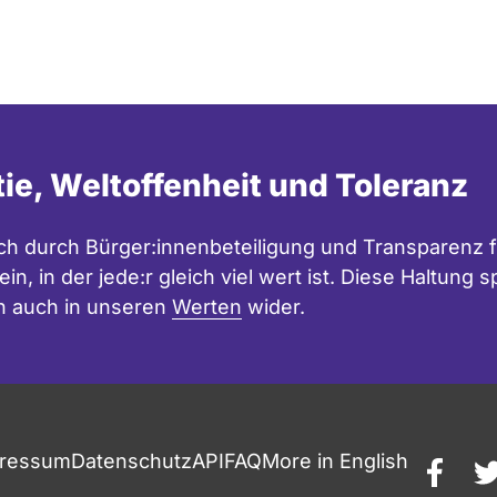
tie, Weltoffenheit und Toleranz
h durch Bürger:innenbeteiligung und Transparenz f
in, in der jede:r gleich viel wert ist. Diese Haltung
n auch in unseren
Werten
wider.
ressum
Datenschutz
API
FAQ
More in English
faceb
t