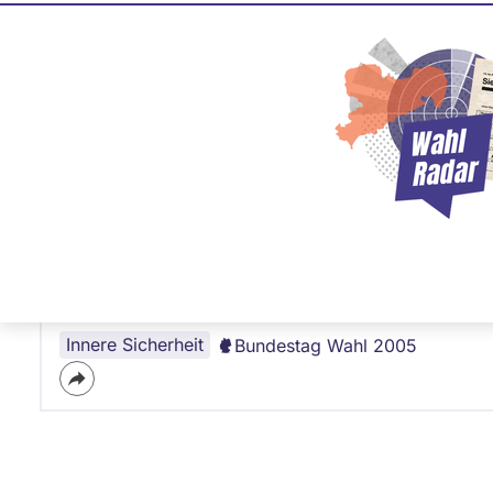
Silke Meier
BÜNDNIS 90/­DIE GRÜNEN
Frage
von Martin D. •
23.08.2005
Frage an Silke Meier von
Martin D.
bezügl
Falls Sie direkt gewählt würden, was wäre de
Silke Meier
Antwort ausstehend
von
BÜNDNIS 90/­DIE GRÜNEN
Innere Sicherheit
Bundestag Wahl 2005