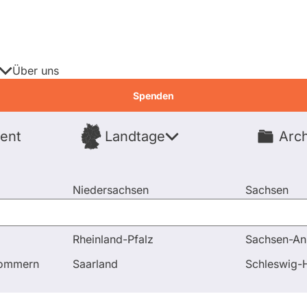
Über uns
Spenden
ent
Landtage
Arch
Spenden
Niedersachsen
Sachsen
Nordrhein-Westfalen
Sachsen-An
Rheinland-Pfalz
Sachsen-An
Antworten
Frage an Silke Meier bezüglich Innere Sicherhe
pommern
Saarland
Schleswig-H