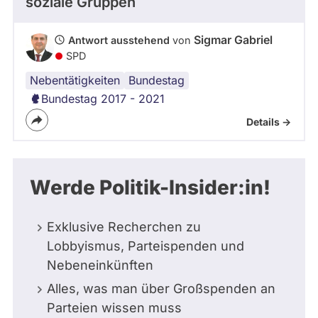
soziale Gruppen
Sigmar Gabriel
Antwort ausstehend
von
SPD
Nebentätigkeiten
Mandat
Bundestag
Bundestag 2017 - 2021
Details ->
Werde Politik-Insider:in!
Exklusive Recherchen zu
Lobbyismus, Parteispenden und
Nebeneinkünften
Alles, was man über Großspenden an
Parteien wissen muss