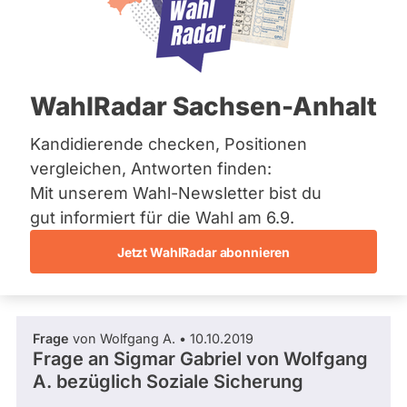
SPD
Bremen
i
Hamburg
Dieser Politiker hat kein aktuelles und kein
c
Hessen
zukünftiges Mandat und keine
e
Mecklenburg-Vorpommern
Direktandidatur auf Landes-, Bundes- oder
W
EU-Ebene. Mögliche Kandidaturen über eine
Niedersachsen
e
WahlRadar Sachsen-Anhalt
Wahlliste werden bei uns nicht erfasst.
Nordrhein-Westfalen
i
Rheinland-Pfalz
s
Saarland
Kandidierende checken, Positionen
s
Sachsen
vergleichen, Antworten finden:
Sachsen-Anhalt
Die Fragefunktion ist für diese Person
Mit unserem Wahl-Newsletter bist du
Sachsen-Anhalt
Nur
derzeit nicht aktiv.
Schleswig-Holstein
gut informiert für die Wahl am 6.9.
Politiker:innen
Thüringen
Jetzt WahlRadar abonnieren
mit
Fragen und Antworten
Archiv
aktiven
Kandidaturen
Über uns
oder
Frage
von Wolfgang A. • 10.10.2019
Spenden
Mandaten
Frage an Sigmar Gabriel von
Wolfgang
können
A.
bezüglich Soziale Sicherung
über