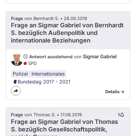
Frage
von Bernhardt S. • 28.09.2019
Frage an Sigmar Gabriel von
Bernhardt
S.
bezüglich Außenpolitik und
internationale Beziehungen
Sigmar Gabriel
Antwort ausstehend
von
SPD
Polizei
Saudi-
Internationales
Arabien
Bundestag 2017 - 2021
Details ->
Frage
von Thomas S. • 17.08.2019
1
Frage an Sigmar Gabriel von
Thomas
S.
bezüglich Gesellschaftspolitik,