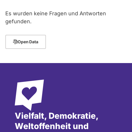
abgeordnetenwatch
Es wurden keine Fragen und Antworten
befragt
- Alle -
Thema
gefunden.
werden.
- Alle -
Antwort Status
Open Data
Vielfalt, Demokratie,
Weltoffenheit und