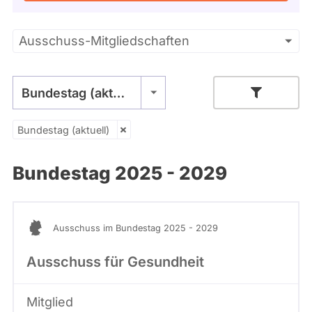
Kandidaturen
und
Mandaten
Primäre
Ausschuss-Mitgliedschaften
werden
nicht
Reiter
berücksichtigt.
Bundestag (aktuell)
Bundestag (aktuell)
Bundestag 2025 - 2029
Ausschuss im Bundestag 2025 - 2029
Ausschuss für Gesundheit
Mitglied