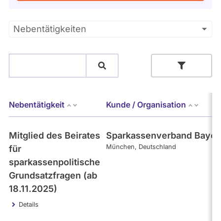
Kandidaturen
und
Mandaten
Primäre
Nebentätigkeiten
werden
nicht
Reiter
berücksichtigt.
Suche
Bundestag (aktuell)
Nebentätigkeit
Kunde / Organisation
- Alle -
Kategorie
Mitglied des Beirates
Sparkassenverband Bayer
München
Deutschland
für
Themen
sparkassenpolitische
Grundsatzfragen (ab
18.11.2025)
- Alle -
Einkommen
Details