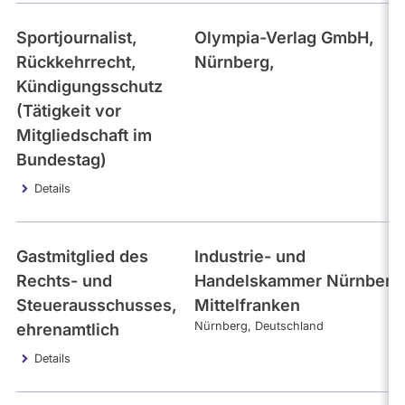
- Alle -
Interval
Sportjournalist,
Olympia-Verlag GmbH,
Rückkehrrecht,
Nürnberg,
Kündigungsschutz
(Tätigkeit vor
Mitgliedschaft im
Bundestag)
Details
Gastmitglied des
Industrie- und
Rechts- und
Handelskammer Nürnberg 
Steuerausschusses,
Mittelfranken
Nürnberg
Deutschland
ehrenamtlich
Details