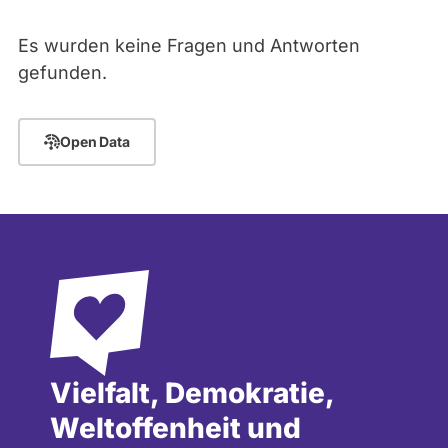
abgeordnetenwatch
Es wurden keine Fragen und Antworten
befragt
- Alle -
Thema
gefunden.
werden.
- Alle -
Antwort Status
Open Data
Vielfalt, Demokratie,
Weltoffenheit und