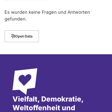
Zeitraum
Kandidaturen
und
Es wurden keine Fragen und Antworten
Mandaten
werden
- Alle -
Thema
gefunden.
nicht
berücksichtigt.
- Alle -
Antwort Status
Open Data
Vielfalt, Demokratie,
Weltoffenheit und