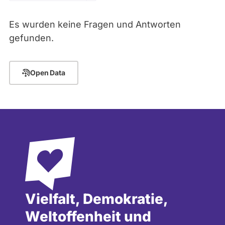
Zeitraum
Kandidaturen
und
Es wurden keine Fragen und Antworten
Mandaten
werden
- Alle -
Thema
gefunden.
nicht
berücksichtigt.
- Alle -
Antwort Status
Open Data
Vielfalt, Demokratie,
Weltoffenheit und