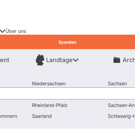
Über uns
Spenden
ent
Landtage
Arch
Spenden
Niedersachsen
Sachsen
Nordrhein-Westfalen
Sachsen-An
Rheinland-Pfalz
Sachsen-An
d Antworten
pommern
Saarland
Schleswig-H