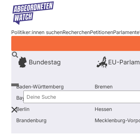
Direkt
zum
Inhalt
Politiker:innen suchen
Recherchen
Petitionen
Parlamente
Bundestag
EU-Parlam
Baden-Württemberg
Bremen
Bayern
Hamburg
Deine
Berlin
Hessen
Suche
Startseite
Frage stellen
Monika Hahn
Fragen un
Brandenburg
Mecklenburg-Vor