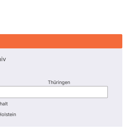
iv
Thüringen
halt
halt
olstein
Schli