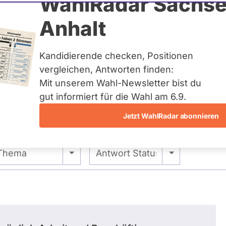
ahn
WahlRadar Sachse
Anhalt
tuelles und kein zukünftiges
idatur auf Landes-, Bundes-
ndidaturen über eine
Kandidierende checken, Positionen
t erfasst.
vergleichen, Antworten finden:
Mit unserem Wahl-Newsletter bist du
gut informiert für die Wahl am 6.9.
Jetzt WahlRadar abonnieren
- Alle -
- Alle -
Thema
Antwort Status