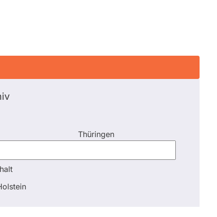
iv
Thüringen
halt
halt
olstein
Schli