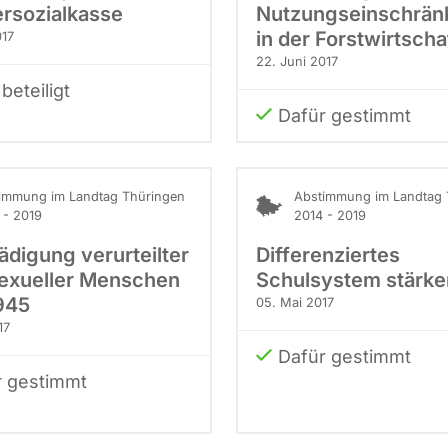
ersozialkasse
Nutzungseinschrä
in der Forstwirtscha
017
22. Juni 2017
beteiligt
Dafür gestimmt
immung im Landtag Thüringen
Abstimmung im Landtag 
 - 2019
2014 - 2019
ädigung verurteilter
Differenziertes
xueller Menschen
Schulsystem stärke
945
05. Mai 2017
17
Dafür gestimmt
r gestimmt