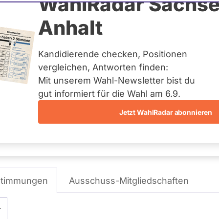
gt
WahlRadar Sachse
Anhalt
gen
Kandidierende checken, Positionen
te:
Landesliste CDU
vergleichen, Antworten finden:
Mit unserem Wahl-Newsletter bist du
gut informiert für die Wahl am 6.9.
Jetzt WahlRadar abonnieren
WAHLKAMPFPOSITIONEN
VON MARIO VOIGT
stimmungen
Ausschuss-Mitgliedschaften