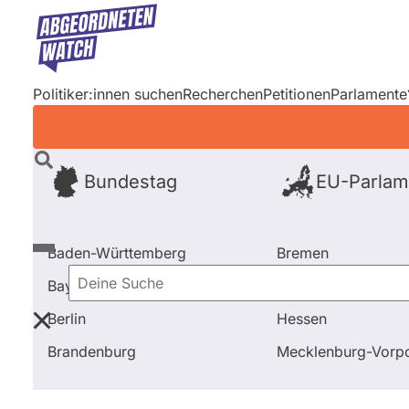
Direkt
zum
Inhalt
Politiker:innen suchen
Recherchen
Petitionen
Parlamente
Bundestag
EU-Parlam
Baden-Württemberg
Bremen
Bayern
Hamburg
Deine
Berlin
Hessen
Suche
Startseite
Frage stellen
Mario Voigt
Abstimmun
Brandenburg
Mecklenburg-Vor