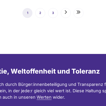
1
Aktuelle
2
Seite
3
Seite
Nächste
Letzte
Seite
Seite
Seite
tie, Weltoffenheit und Toleranz
h durch Bürger:innenbeteiligung und Transparenz f
in, in der jede:r gleich viel wert ist. Diese Haltung
n auch in unseren
Werten
wider.