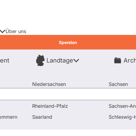
Über uns
Spenden
ent
Landtage
Arch
Spenden
Niedersachsen
Sachsen
Nordrhein-Westfalen
Sachsen-An
Rheinland-Pfalz
Sachsen-An
gen
pommern
Saarland
Schleswig-H