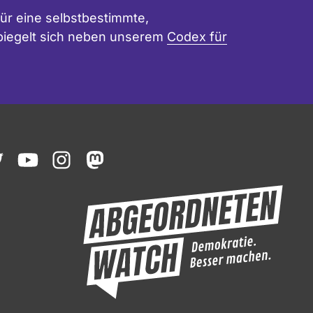
ür eine selbstbestimmte,
 spiegelt sich neben unserem
Codex für
ook
witter
youtube
instagram
mastodon