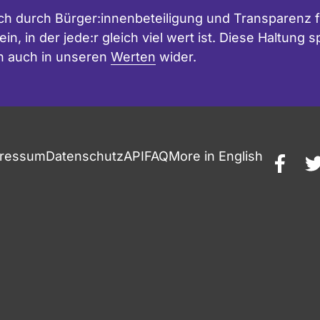
h durch Bürger:innenbeteiligung und Transparenz f
in, in der jede:r gleich viel wert ist. Diese Haltung
n auch in unseren
Werten
wider.
ressum
Datenschutz
API
FAQ
More in English
faceb
t