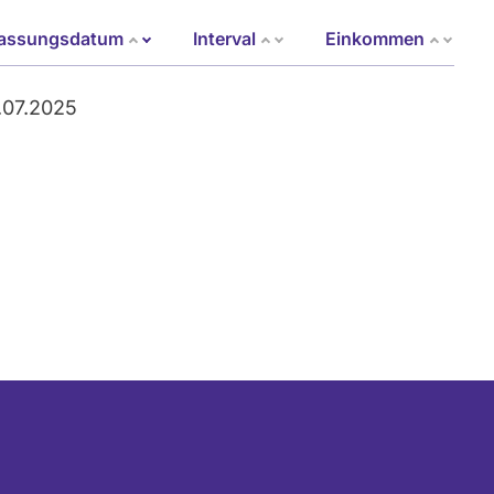
berücksichtigt.
fassungsdatum
Interval
Einkommen
Aufsteigend sortieren
.07.2025