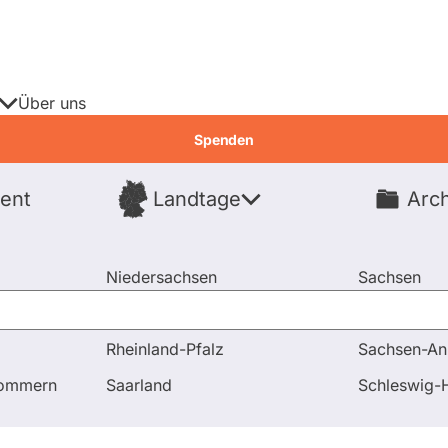
Über uns
Spenden
ent
Landtage
Arch
Spenden
Niedersachsen
Sachsen
Nordrhein-Westfalen
Sachsen-An
Rheinland-Pfalz
Sachsen-An
tigkeiten
pommern
Saarland
Schleswig-H