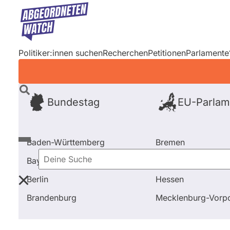
Direkt
zum
Inhalt
Politiker:innen suchen
Recherchen
Petitionen
Parlamente
Bundestag
EU-Parlam
Baden-Württemberg
Bremen
Bayern
Hamburg
Deine
Berlin
Hessen
Suche
Startseite
Frage stellen
Maren Kaminski
Nebentä
Brandenburg
Mecklenburg-Vor