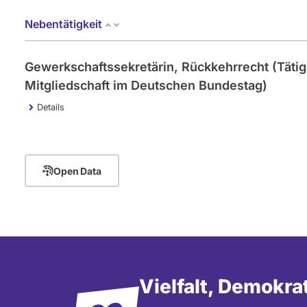
c
- Alle -
- Alle -
Einkommen
Interval
h
Nebentätigkeit
s
e
n
Gewerkschaftssekretärin, Rückkehrrecht (Tätig
Mitgliedschaft im Deutschen Bundestag)
Details
Open Data
Vielfalt, Demokra