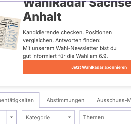
minski
WahlRadar Sachse
Anhalt
ag
Kandidierende checken, Positionen
te:
Landesliste Niedersachsen
vergleichen, Antworten finden:
Mit unserem Wahl-Newsletter bist du
gut informiert für die Wahl am 6.9.
Wie tickt Maren Kaminski?
Jetzt WahlRadar abonnieren
entätigkeiten
Abstimmungen
Ausschuss-Mi
Themen
- Alle -
Kategorie