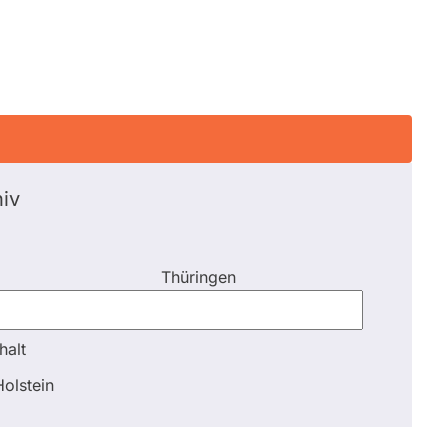
iv
Thüringen
halt
halt
olstein
Schli