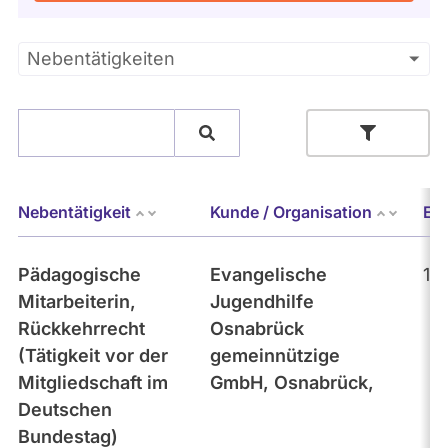
Kandidaturen
und
Mandaten
Primäre
Nebentätigkeiten
werden
nicht
Reiter
berücksichtigt.
Suche
Bundestag (aktuell)
Nebentätigkeit
Kunde / Organisation
Er
- Alle -
Kategorie
Pädagogische
Evangelische
18
Mitarbeiterin,
Jugendhilfe
Themen
Rückkehrrecht
Osnabrück
(Tätigkeit vor der
gemeinnützige
Mitgliedschaft im
GmbH, Osnabrück,
- Alle -
Einkommen
Deutschen
Bundestag)