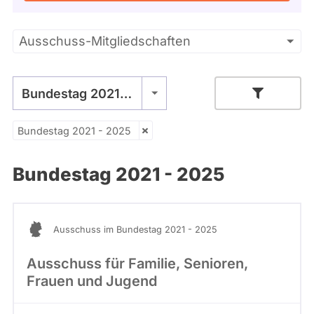
Kandidaturen
und
Mandaten
Primäre
Ausschuss-Mitgliedschaften
werden
nicht
Reiter
berücksichtigt.
Bundestag 2021 - 2025
Bundestag 2021 - 2025
Bundestag 2021 - 2025
Ausschuss im Bundestag 2021 - 2025
Ausschuss für Familie, Senioren,
Frauen und Jugend