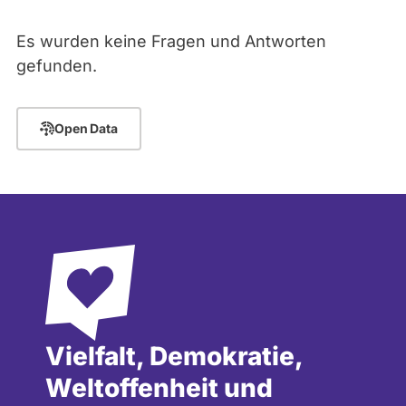
abgeordnetenwatch
Es wurden keine Fragen und Antworten
befragt
- Alle -
Thema
gefunden.
werden.
- Alle -
Antwort Status
Open Data
Vielfalt, Demokratie,
Weltoffenheit und