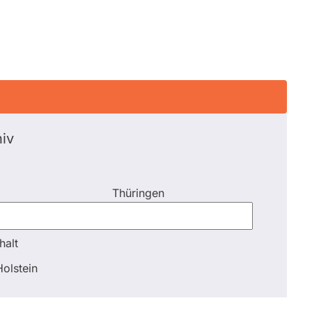
iv
Thüringen
halt
halt
olstein
Schli