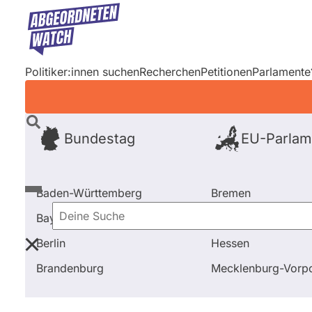
Direkt
zum
Inhalt
Politiker:innen suchen
Recherchen
Petitionen
Parlamente
Bundestag
EU-Parlam
Baden-Württemberg
Bremen
Bayern
Hamburg
Deine
Berlin
Hessen
Suche
Startseite
Frage stellen
Christoph Paul Frank
Fr
Brandenburg
Mecklenburg-Vor