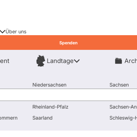
Über uns
Spenden
ent
Landtage
Arch
Spenden
Niedersachsen
Sachsen
Nordrhein-Westfalen
Sachsen-An
Rheinland-Pfalz
Sachsen-An
agen und Antworten
pommern
Saarland
Schleswig-H