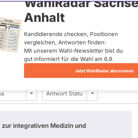
 Paul Frank
WahlRadar Sachse
Anhalt
uelles und kein zukünftiges
idatur auf Landes-, Bundes-
ndidaturen über eine
Kandidierende checken, Positionen
t erfasst.
vergleichen, Antworten finden:
Mit unserem Wahl-Newsletter bist du
gut informiert für die Wahl am 6.9.
Jetzt WahlRadar abonnieren
 -
- Alle -
ma
Antwort Status
 zur integrativen Medizin und