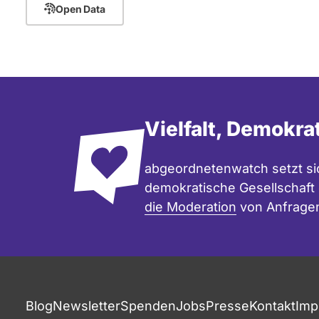
Open Data
Vielfalt, Demokra
abgeordnetenwatch setzt sic
demokratische Gesellschaft e
die Moderation
von Anfrage
Blog
Newsletter
Spenden
Jobs
Presse
Kontakt
Imp