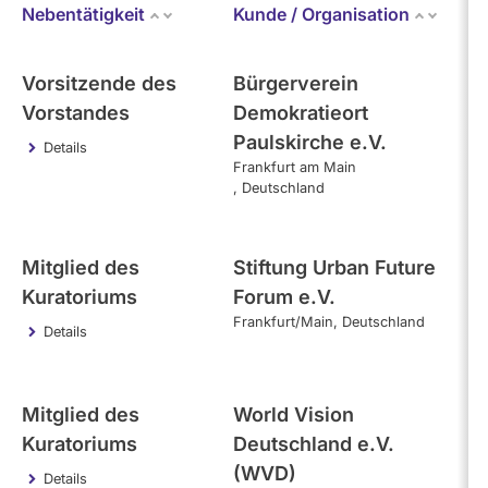
Mandate
Nebentätigkeit
Kunde / Organisation
Er
abgeordnetenwatch
befragt
- Alle -
Kategorie
werden.
Vorsitzende des
Bürgerverein
21
Vorstandes
Demokratieort
Themen
Paulskirche e.V.
Details
Frankfurt am Main
Deutschland
- Alle -
Einkommen
Mitglied des
Stiftung Urban Future
29
- Alle -
Interval
Kuratoriums
Forum e.V.
Frankfurt/Main
Deutschland
Details
Mitglied des
World Vision
28
Kuratoriums
Deutschland e.V.
(WVD)
Details