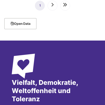
Seitennummerierung
1
Aktuelle
Nächste
Letzte
Seite
Seite
Seite
Open Data
Vielfalt, Demokratie,
Weltoffenheit und
Toleranz