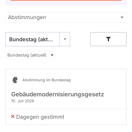
Kandidaturen
und
Mandaten
Primäre
Abstimmungen
werden
nicht
Reiter
berücksichtigt.
Bundestag (aktuell)
Bundestag (aktuell)
- Alle -
Stimme
Abstimmung im Bundestag
Gebäudemodernisierungsgesetz
10. Juli 2026
Dagegen gestimmt