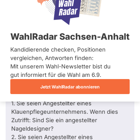
Bremen
Frage
Hamburg
Funkt
Hessen
Mecklenburg-Vorpommern
ist
Frage
von Ernst W. •
05.10.2017
Niedersachsen
Frage an Anselm Roppel von
Ernst W.
deakti
WahlRadar Sachsen-Anhalt
Nordrhein-Westfalen
bezüglich Innere Sicherheit
weil
Rheinland-Pfalz
Saarland
Kandidierende checken, Positionen
Sehr geehrter Herr Roppel!
Anse
Sachsen
vergleichen, Antworten finden:
Roppe
Sachsen-Anhalt
In Diskussionen über die zur Wahl
Mit unserem Wahl-Newsletter bist du
zur
Sachsen-Anhalt
stehenden Kandidaten werden über Sie
Schleswig-Holstein
gut informiert für die Wahl am 6.9.
Zeit
Thüringen
zwei verschiedene Dinge über Ihre
keine
Jetzt WahlRadar abonnieren
Tätigkeit als Angestellter behauptet.
aktiv
Archiv
Kandi
1. Sie seien Angestellter eines
Über uns
hat.
Klauenpflegeunternehmens. Wenn dies
Spenden
Zutrifft: Sind Sie ein angestellter
Nageldesigner?
2. Sie seien Angestellter eines