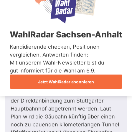
Bremen
Hamburg
Hessen
Mecklenburg-Vorpommern
Frage
von Ulrich K. •
08.02.2026
1
Niedersachsen
Gäubahn: Halten Sie die geplante
WahlRadar Sachsen-Anhalt
Nordrhein-Westfalen
Tunnellösung (Pfaffenstigtunnel) für
Rheinland-Pfalz
Saarland
sinnvoll oder befürworten Sie einen
Kandidierende checken, Positionen
Sachsen
Weiterbetrieb hin zu einem
vergleichen, Antworten finden:
Sachsen-Anhalt
oberirdischen Endhalt im bisherigen
Mit unserem Wahl-Newsletter bist du
Sachsen-Anhalt
Stuttgarter Hauptbahnhof?
Schleswig-Holstein
gut informiert für die Wahl am 6.9.
Thüringen
Die Gäubahn als zentrale Bahnverbindung
Jetzt WahlRadar abonnieren
aus dem Südwesten Baden-Württembergs
Archiv
zur Landeshauptstadt soll jahrelang von
der Direktanbindung zum Stuttgarter
Über uns
Hauptbahnhof abgetrennt werden. Laut
Spenden
Plan wird die Gäubahn künftig über einen
noch zu bauenden kilometerlangen Tunnel