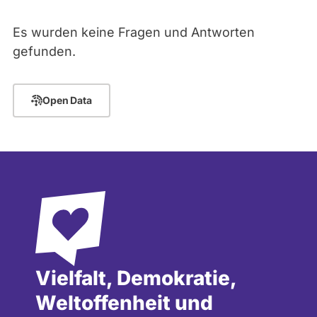
abgeordnetenwatch
Es wurden keine Fragen und Antworten
befragt
- Alle -
Thema
gefunden.
werden.
- Alle -
Antwort Status
Open Data
Vielfalt, Demokratie,
Weltoffenheit und