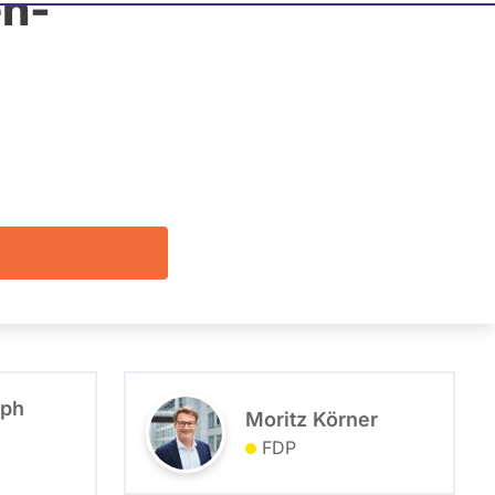
n-
Listenposition
Alle
Filter zeigen
oph
Moritz Körner
FDP