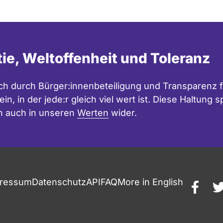
tie, Weltoffenheit und Toleranz
h durch Bürger:innenbeteiligung und Transparenz f
in, in der jede:r gleich viel wert ist. Diese Haltung
n auch in unseren
Werten
wider.
ressum
Datenschutz
API
FAQ
More in English
faceb
t