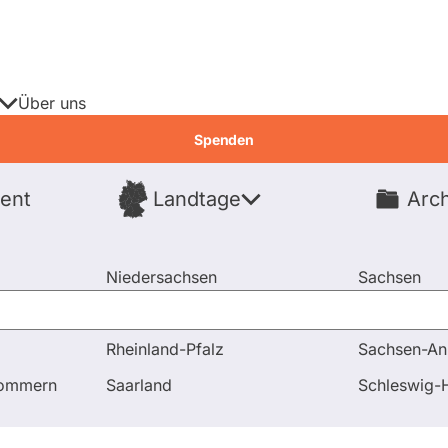
Über uns
Spenden
ent
Landtage
Arch
Spenden
Niedersachsen
Sachsen
Nordrhein-Westfalen
Sachsen-An
Rheinland-Pfalz
Sachsen-An
nde
pommern
Saarland
Schleswig-H
idierende
Fragen & Antworten
Wahl