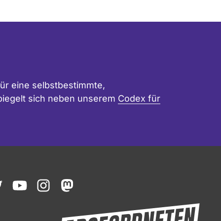
ür eine selbstbestimmte,
 spiegelt sich neben unserem
Codex für
ook
witter
youtube
instagram
mastodon