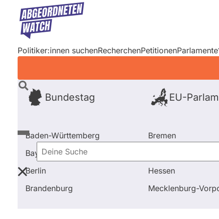
Direkt
zum
Inhalt
Politiker:innen suchen
Recherchen
Petitionen
Parlamente
Bundestag
EU-Parlam
Baden-Württemberg
Bremen
Bayern
Hamburg
Deine
Berlin
Hessen
Suche
Startseite
EU-Parlament
Wahl 2024
Kandidiere
Brandenburg
Mecklenburg-Vor
EU-Parlament
Wahl 2024
Kand