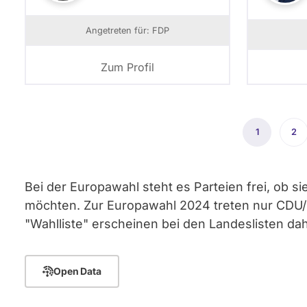
Angetreten für: FDP
Zum Profil
Seitennummerierung
1
Aktuelle
2
Sei
Seite
Bei der Europawahl steht es Parteien frei, ob s
möchten. Zur Europawahl 2024 treten nur CDU/CSU
"Wahlliste" erscheinen bei den Landeslisten d
Open Data