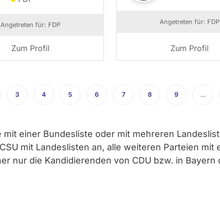
Angetreten für: FDP
Angetreten für: FDP
Zum Profil
Zum Profil
te
3
Seite
4
Seite
5
Seite
6
Seite
7
Seite
8
Seite
9
Seite
…
ie mit einer Bundesliste oder mit mehreren Landesli
 mit Landeslisten an, alle weiteren Parteien mit ei
aher nur die Kandidierenden von CDU bzw. in Bayern