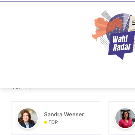
Kandidierenden-Check
EU-Parlament Wahl 
PLZ oder Namen
FDP
eingeben
FDP
Sandra Weeser
FDP