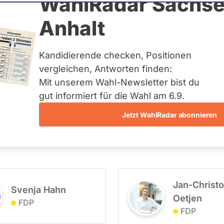
WahlRadar Sachse
Anhalt
Kandidierende checken, Positionen
2024 - Kandidierende
vergleichen, Antworten finden:
Mit unserem Wahl-Newsletter bist du
gut informiert für die Wahl am 6.9.
Jetzt WahlRadar abonnieren
- Alle -
- Alle -
Wahlkreis
Wahlliste
Jan-Christ
Svenja Hahn
Oetjen
FDP
FDP