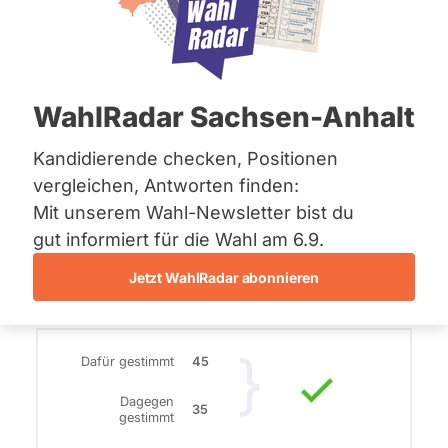
Bremen
2019
Hamburg
Hessen
13. Juli 2016
Mecklenburg-Vorpommern
Niedersachsen
WahlRadar Sachsen-Anhalt
Der Antrag wurde unter Zustimmung der
Nordrhein-Westfalen
Rheinland-Pfalz
Regierungsparteien SPD gegen die
Saarland
Kandidierende checken, Positionen
Stimmen von AfD und CDU angenommen.
Sachsen
vergleichen, Antworten finden:
Die Grünen stimmten mit einer Enthaltung.
Sachsen-Anhalt
Mit unserem Wahl-Newsletter bist du
Sachsen-Anhalt
Schleswig-Holstein
gut informiert für die Wahl am 6.9.
Weiterlesen
Thüringen
Jetzt WahlRadar abonnieren
Archiv
Über uns
Dafür gestimmt
45
Spenden
Dagegen
35
gestimmt