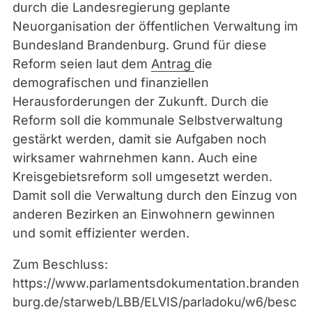
durch die Landesregierung geplante
s
Neuorganisation der öffentlichen Verwaltung im
k
Bundesland Brandenburg. Grund für diese
a
Reform seien laut dem
Antrag
die
-
demografischen und finanziellen
F
Herausforderungen der Zukunft. Durch die
o
Reform soll die kommunale Selbstverwaltung
t
gestärkt werden, damit sie Aufgaben noch
o
wirksamer wahrnehmen kann. Auch eine
l
Kreisgebietsreform soll umgesetzt werden.
i
Damit soll die Verwaltung durch den Einzug von
a
anderen Bezirken an Einwohnern gewinnen
und somit effizienter werden.
Zum Beschluss:
https://www.parlamentsdokumentation.branden
burg.de/starweb/LBB/ELVIS/parladoku/w6/besc